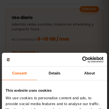
POPULAR
Uso diario
Además redes sociales, música en streaming y
compartir fotos.
5–10 GB / mes
RECOMENDADO
Ver paquetes
Streaming y hotspot
Consent
Details
About
Vídeos, videollamadas y conexión para tu
portátil o tablet.
This website uses cookies
20 GB+ o Ilimitado
RECOMENDADO
We use cookies to personalise content and ads, to
provide social media features and to analyse our traffic.
Ver paquetes