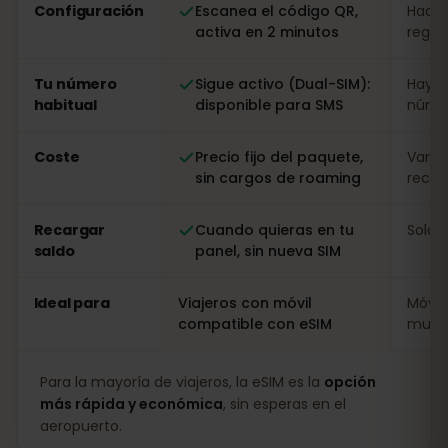
Configuración
Escanea el código QR,
Hacer
activa en 2 minutos
regist
Tu número
Sigue activo (Dual-SIM):
Hay q
habitual
disponible para SMS
númer
Coste
Precio fijo del paquete,
Varia
sin cargos de roaming
recarg
Recargar
Cuando quieras en tu
Solo i
saldo
panel, sin nueva SIM
Ideal para
Viajeros con móvil
Móvil
compatible con eSIM
muy l
Para la mayoría de viajeros, la eSIM es la
opción
más rápida y económica
, sin esperas en el
aeropuerto.