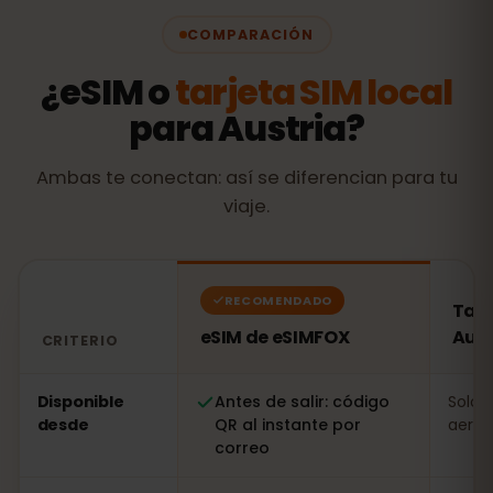
COMPARACIÓN
¿eSIM o
tarjeta SIM local
para Austria?
Ambas te conectan: así se diferencian para tu
viaje.
RECOMENDADO
Tarj
eSIM de eSIMFOX
Aust
CRITERIO
Comparación: una eSIM de eSIMFOX frente a una tarjeta
Disponible
Antes de salir: código
Solo a
desde
QR al instante por
aerop
correo