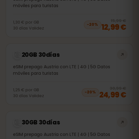
móviles para turistas
20
% 
15,99 €
1,30 €
por
GB
12,99 €
−
20
%
30
días
Validez
20GB 30días
eSIM prepago Austria con LTE | 4G | 5G Datos
móviles para turistas
20
% 
30,99 €
1,25 €
por
GB
24,99 €
−
20
%
30
días
Validez
30GB 30días
eSIM prepago Austria con LTE | 4G | 5G Datos