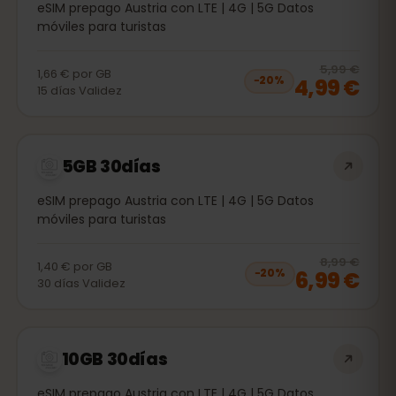
eSIM prepago Austria con LTE | 4G | 5G Datos
móviles para turistas
20
% 
5,99 €
1,66 €
por
GB
4,99 €
−
20
%
15
días
Validez
5GB 30días
eSIM prepago Austria con LTE | 4G | 5G Datos
móviles para turistas
20
% 
8,99 €
1,40 €
por
GB
6,99 €
−
20
%
30
días
Validez
10GB 30días
eSIM prepago Austria con LTE | 4G | 5G Datos