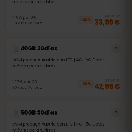
móviles para turistas
20
% 
41,99 €
1,13 €
por
GB
33,99 €
−
20
%
30
días
Validez
40GB 30días
eSIM prepago Austria con LTE | 4G | 5G Datos
móviles para turistas
20
% 
53,99 €
1,07 €
por
GB
42,99 €
−
20
%
30
días
Validez
50GB 30días
eSIM prepago Austria con LTE | 4G | 5G Datos
móviles para turistas