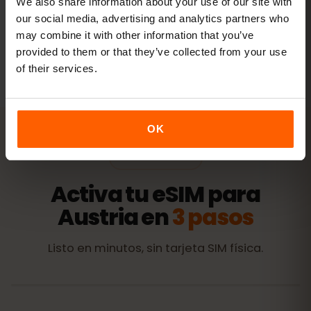
We also share information about your use of our site with
our social media, advertising and analytics partners who
may combine it with other information that you’ve
Todos los valores son orientativos. El consumo real depende
provided to them or that they’ve collected from your use
del dispositivo, la configuración de las apps y tu uso.
of their services.
OK
ACTIVACIÓN
Activa tu eSIM para
Austria en
3 pasos
Listo en minutos, sin tarjeta SIM física.