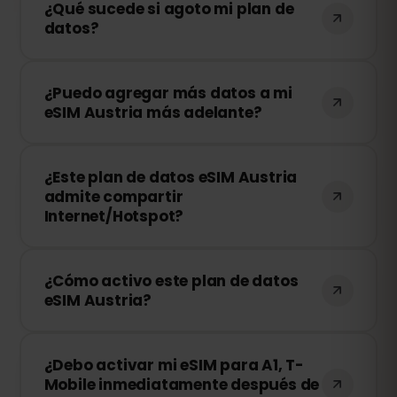
¿Qué sucede si agoto mi plan de
datos?
Si consumes todos tus datos, tu
¿Puedo agregar más datos a mi
conexión se detendrá. Puedes recargar
eSIM Austria más adelante?
tu eSIM fácilmente desde tu panel de
control de eSIMFOX y continuar
¡Sí! Puedes comprar más datos en
navegando al instante.
¿Este plan de datos eSIM Austria
cualquier momento sin necesidad de
admite compartir
reinstalar tu eSIM. Solo accede a tu
Internet/Hotspot?
cuenta y elige la cantidad de datos
adicionales que necesitas.
¡Sí! Puedes compartir tu conexión móvil
¿Cómo activo este plan de datos
mediante Hotspot con otros
eSIM Austria?
dispositivos. Sin embargo, la velocidad y
disponibilidad dependen del operador de
Después de la compra, recibirás un
red local.
¿Debo activar mi eSIM para A1, T-
código QR por correo electrónico. Solo
Mobile inmediatamente después de
tienes que escanearlo en la