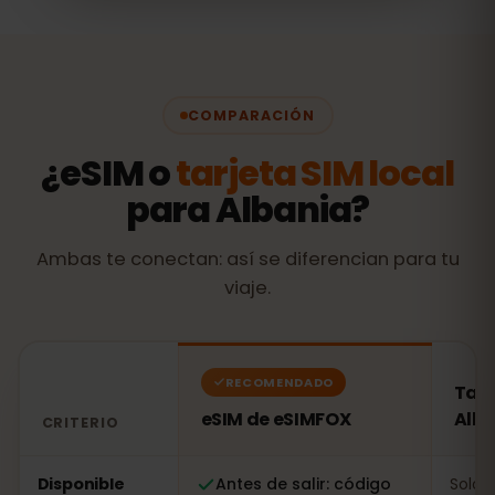
COMPARACIÓN
¿eSIM o
tarjeta SIM local
para Albania?
Ambas te conectan: así se diferencian para tu
viaje.
RECOMENDADO
Tarj
eSIM de eSIMFOX
Alba
CRITERIO
Comparación: una eSIM de eSIMFOX frente a una tarjeta
Disponible
Antes de salir: código
Solo a