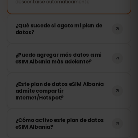
descontarse automáticamente.
¿Qué sucede si agoto mi plan de
datos?
Si consumes todos tus datos, tu
¿Puedo agregar más datos a mi
conexión se detendrá. Puedes recargar
eSIM Albania más adelante?
tu eSIM fácilmente desde tu panel de
control de eSIMFOX y continuar
¡Sí! Puedes comprar más datos en
navegando al instante.
¿Este plan de datos eSIM Albania
cualquier momento sin necesidad de
admite compartir
reinstalar tu eSIM. Solo accede a tu
Internet/Hotspot?
cuenta y elige la cantidad de datos
adicionales que necesitas.
¡Sí! Puedes compartir tu conexión móvil
¿Cómo activo este plan de datos
mediante Hotspot con otros
eSIM Albania?
dispositivos. Sin embargo, la velocidad y
disponibilidad dependen del operador de