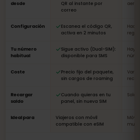
desde
QR al instante por
aerop
correo
Configuración
Escanea el código QR,
Hacer
activa en 2 minutos
regist
Tu número
Sigue activo (Dual-SIM):
Hay q
habitual
disponible para SMS
númer
Coste
Precio fijo del paquete,
Varia
sin cargos de roaming
recarg
Recargar
Cuando quieras en tu
Solo i
saldo
panel, sin nueva SIM
Ideal para
Viajeros con móvil
Móvil
compatible con eSIM
muy l