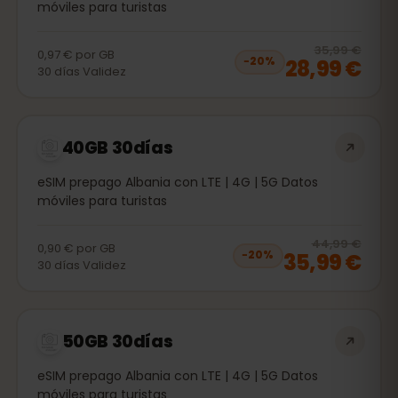
móviles para turistas
20
% 
35,99 €
0,97 €
por
GB
28,99 €
−
20
%
30
días
Validez
40GB 30días
eSIM prepago Albania con LTE | 4G | 5G Datos
móviles para turistas
20
% 
44,99 €
0,90 €
por
GB
35,99 €
−
20
%
30
días
Validez
50GB 30días
eSIM prepago Albania con LTE | 4G | 5G Datos
móviles para turistas