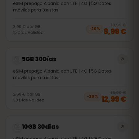
eSIM prepago Albania con LTE | 4G | 5G Datos
móviles para turistas
20
% 
10,99 €
3,00 €
por
GB
8,99 €
−
20
%
15
Días
Validez
5GB 30Días
eSIM prepago Albania con LTE | 4G | 5G Datos
móviles para turistas
20
% 
15,99 €
2,60 €
por
GB
12,99 €
−
20
%
30
Días
Validez
10GB 30días
eSIM prepago Albania con LTE | 4G | 5G Datos