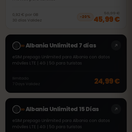
20
% 
56,99 €
0,92 €
por
GB
45,99 €
−
20
%
30
días
Validez
∞
Albania Unlimited 7 días
eSIM prepago Unlimited para Albania con datos
móviles LTE | 4G | 5G para turistas
Ilimitado
24,99 €
7
Days
Validez
∞
Albania Unlimited 15 Días
eSIM prepago Unlimited para Albania con datos
móviles LTE | 4G | 5G para turistas