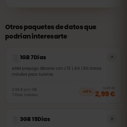
Otros paquetes de datos que
podrían interesarte
1GB 7Días
eSIM prepago Albania con LTE | 4G | 5G Datos
móviles para turistas
20
% 
3,99 €
2,99 €
por
GB
2,99 €
−
20
%
7
Días
Validez
3GB 15Días