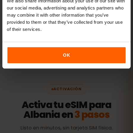
We also share information about your use of our site with
20 GB+ o Ilimitado
RECOMENDADO
our social media, advertising and analytics partners who
may combine it with other information that you’ve
Ver paquetes
provided to them or that they’ve collected from your use
of their services.
Todos los valores son orientativos. El consumo real depende
del dispositivo, la configuración de las apps y tu uso.
OK
ACTIVACIÓN
Activa tu eSIM para
Albania en
3 pasos
Listo en minutos, sin tarjeta SIM física.