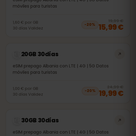
móviles para turistas
20
% 
19,99 €
1,60 €
por
GB
15,99 €
−
20
%
30
días
Validez
20GB 30días
eSIM prepago Albania con LTE | 4G | 5G Datos
móviles para turistas
20
% 
24,99 €
1,00 €
por
GB
19,99 €
−
20
%
30
días
Validez
30GB 30días
eSIM prepago Albania con LTE | 4G | 5G Datos