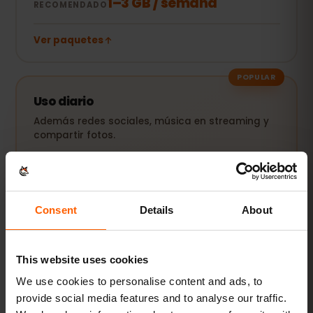
1–3 GB / semana
RECOMENDADO
Ver paquetes
POPULAR
Uso diario
Además redes sociales, música en streaming y
compartir fotos.
5–10 GB / mes
RECOMENDADO
Ver paquetes
Consent
Details
About
This website uses cookies
Streaming y hotspot
Vídeos, videollamadas y conexión para tu
We use cookies to personalise content and ads, to
portátil o tablet.
provide social media features and to analyse our traffic.