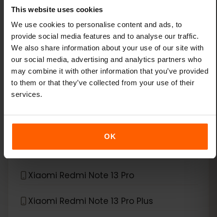
This website uses cookies
Xiaomi 14
We use cookies to personalise content and ads, to
provide social media features and to analyse our traffic.
Xiaomi 14 Pro
We also share information about your use of our site with
our social media, advertising and analytics partners who
Xiaomi 14T
may combine it with other information that you’ve provided
to them or that they’ve collected from your use of their
services.
Xiaomi 14T Pro
Xiaomi 15
OK
Xiaomi Redmi Note 11 Pro 5G
Xiaomi Redmi Note 13 Pro
Xiaomi Redmi Note 13 Pro Plus