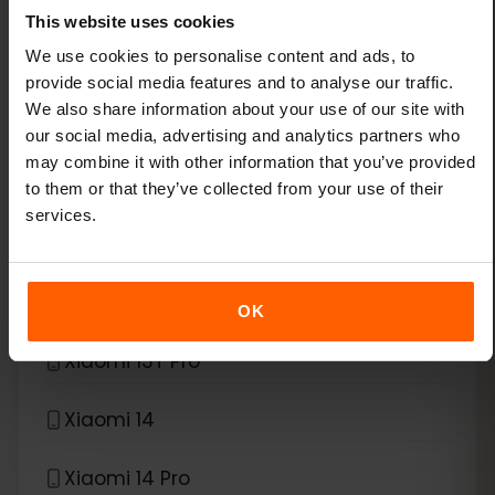
This website uses cookies
We use cookies to personalise content and ads, to
*
eSIM compatible con
Xiaomi
provide social media features and to analyse our traffic.
We also share information about your use of our site with
Xiaomi 12T Pro
our social media, advertising and analytics partners who
may combine it with other information that you’ve provided
Xiaomi 13
to them or that they’ve collected from your use of their
services.
Xiaomi 13 Lite
Xiaomi 13 Pro
OK
Xiaomi 13T Pro
Xiaomi 14
Xiaomi 14 Pro