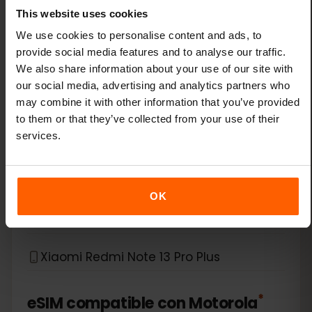
This website uses cookies
Xiaomi 14 Pro
We use cookies to personalise content and ads, to
provide social media features and to analyse our traffic.
We also share information about your use of our site with
Xiaomi 14T
our social media, advertising and analytics partners who
may combine it with other information that you’ve provided
Xiaomi 14T Pro
to them or that they’ve collected from your use of their
services.
Xiaomi 15
Xiaomi Redmi Note 11 Pro 5G
OK
Xiaomi Redmi Note 13 Pro
Xiaomi Redmi Note 13 Pro Plus
*
eSIM compatible con
Motorola