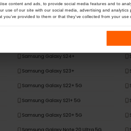
Details
en la lista, no fue diseñado para admitir eSIM.
kies
nalise content and ads, to provide social media features and t
*
 your use of our site with our social media, advertising and a
ung
n that you’ve provided to them or that they’ve collected from you
Samsung Galaxy Z Fold 4
Samsung Galaxy Z Flip 4
Samsung Galaxy S24+
Samsung Galaxy S23+
Samsung Galaxy S22+ 5G