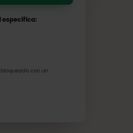
 red específica:
vo esté bloqueado con un