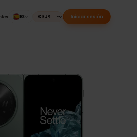
Iniciar sesión
mpatibles
ES
Currency