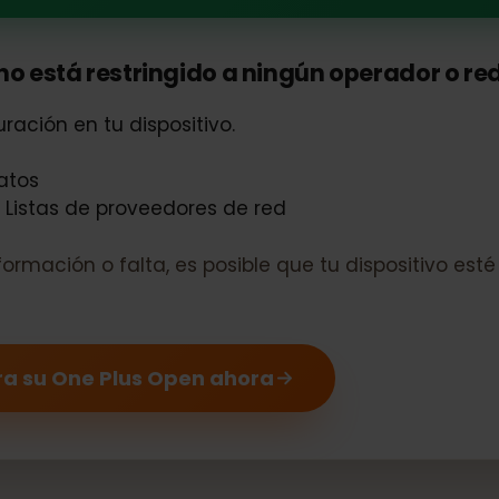
Open es compatible con eSIM
no está restringido a ningún operador o
iguración en tu dispositivo.
e datos
 o Listas de proveedores de red
 información o falta, es posible que tu dispositi
ara su One Plus Open ahora