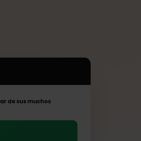
en
pen
sfrutar de sus muchos