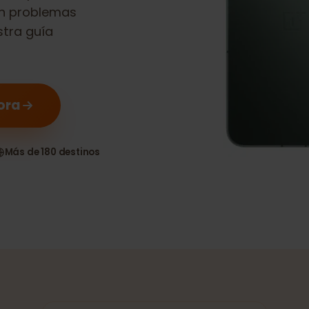
es compatible
n sin problemas
nuestra guía
 ahora
as
Más de 180 destinos