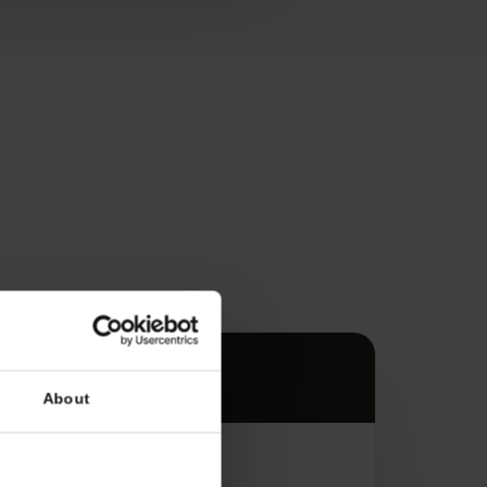
s
es.