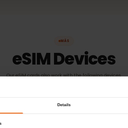
MÁS
eSIM Device
Our eSIM cards also work with the following devic