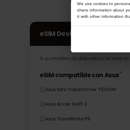
Consent
This website uses coo
We use cookies to perso
share information about
it with other informatio
eSIM Devices
Si su modelo de dispositivo no está 
*
eSIM compatible con
Asus
Asus Mini Transformer T103HAF