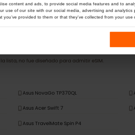
MÁS
Details
eSIM Device
kies
nalise content and ads, to provide social media features and t
Our eSIM cards also work with the following devic
 your use of our site with our social media, advertising and a
n that you’ve provided to them or that they’ve collected from you
en la lista, no fue diseñado para admitir eSIM.
Asus NovaGo TP370QL