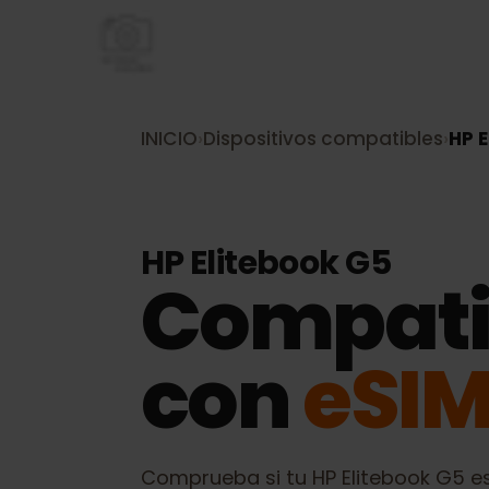
INICIO
›
Dispositivos compatibles
›
H
HP Elitebook G5
Compati
con
eSI