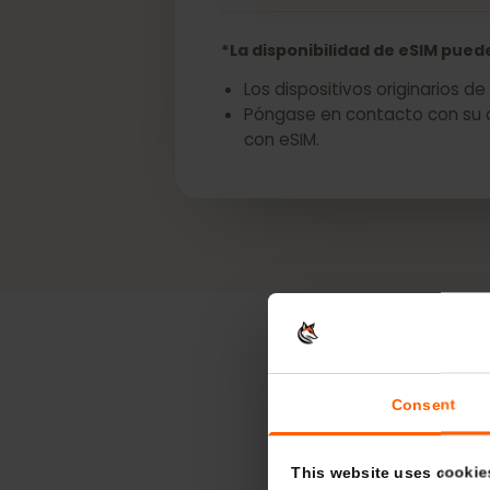
Obtenga una eSIM p
*La disponibilidad de eSIM pu
Los dispositivos originari
Póngase en contacto con su
con eSIM.