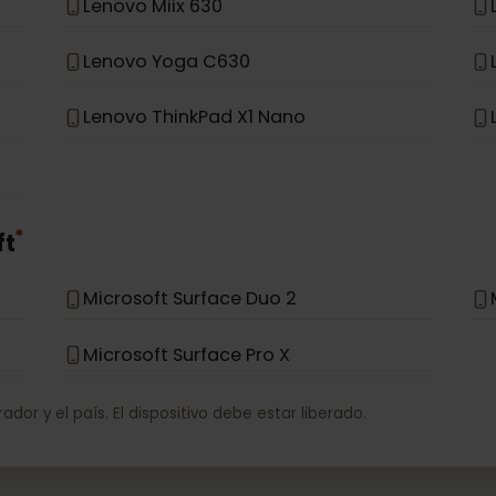
*
o
Lenovo Miix 630
Lenovo Yoga C630
Lenovo ThinkPad X1 Nano
*
soft