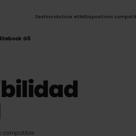
Destinos
Activar eSIM
Dispositivos co
P Elitebook G5
bilidad
M