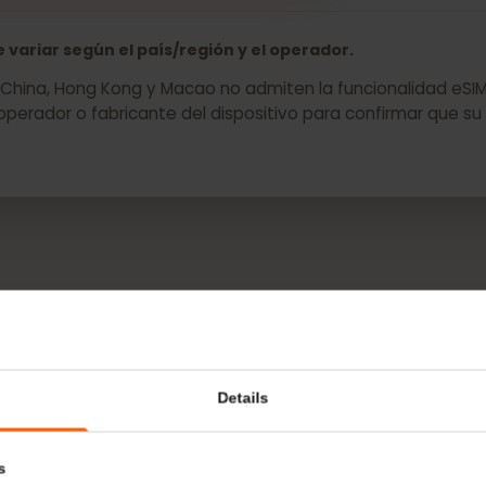
ara su HP Elitebook G5 ahora
ede variar según el país/región y el operador.
os de China, Hong Kong y Macao no admiten la funcionalida
 operador o fabricante del dispositivo para confirmar q