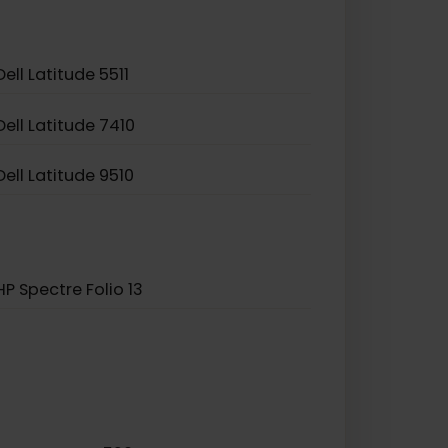
Asus TravelMate P2
Dell Latitude 5511
Dell Latitude 7410
Dell Latitude 9510
HP Spectre Folio 13