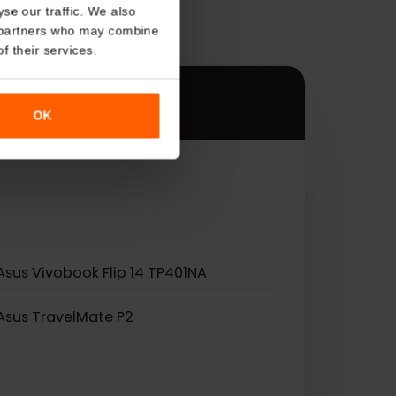
About
s
o analyse our traffic. We also
es.
nalytics partners who may combine
r use of their services.
OK
Asus Vivobook Flip 14 TP401NA