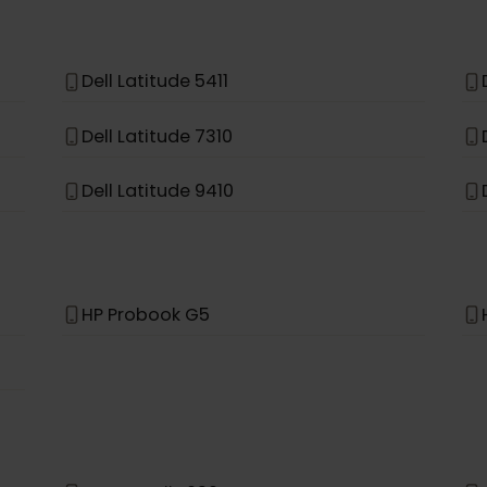
Asus Acer Swift 7
Asus TravelMate Spin P4
Dell Latitude 5411
Dell Latitude 7310
Dell Latitude 9410
HP Probook G5