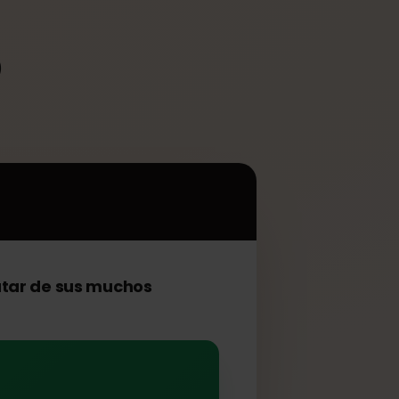
G5
k G5
G5
isfrutar de sus muchos