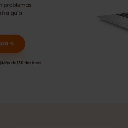
es compatible
n sin problemas
nuestra guía
 ahora
as
Más de 180 destinos