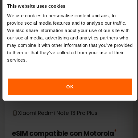
This website uses cookies
Xiaomi 14 Pro
We use cookies to personalise content and ads, to
provide social media features and to analyse our traffic.
Xiaomi 14T
We also share information about your use of our site with
our social media, advertising and analytics partners who
may combine it with other information that you’ve provided
Xiaomi 14T Pro
to them or that they’ve collected from your use of their
services.
Xiaomi 15
Xiaomi Redmi Note 11 Pro 5G
OK
Xiaomi Redmi Note 13 Pro
Xiaomi Redmi Note 13 Pro Plus
*
eSIM compatible con
Motorola