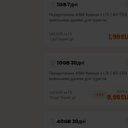
1GB 7дні
Передплачена eSIM Франція з LTE | 4G |
мобільними даними для туристів
1,99 EUR
за
ГБ
1,99
7
дні
Термін дії
10GB 30дні
Передплачена eSIM Франція з LTE | 4G |
мобільними даними для туристів
11
1,00 EUR
за
ГБ
9,99
−
20
%
30
дні
Термін дії