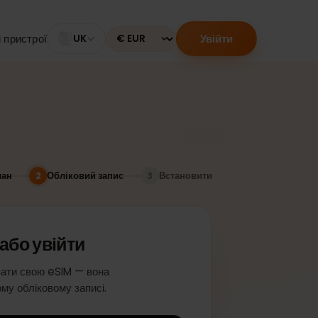
Увійти
Сумісні пристрої
UK
Currency
План
Обліковий запис
Встановити
2
3
ися або увійти
активувати свою eSIM — вона
у вашому обліковому записі.