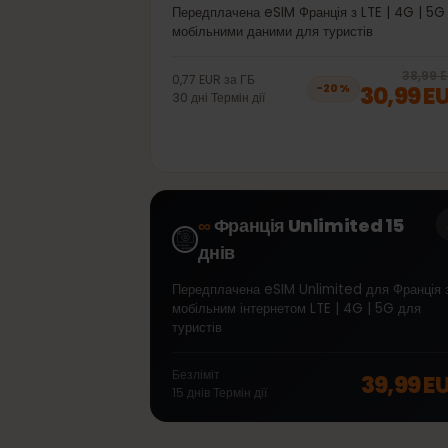
40GB 30дні
Передплачена eSIM Франція з LTE | 4G |
мобільними даними для туристів
38,
0,77 EUR
за
ГБ
30,99
−
20
%
30
дні
Термін дії
∞
Франція Unlimited 15
днів
Передплачена eSIM Unlimited для Франц
мобільним інтернетом LTE | 4G | 5G для
туристів