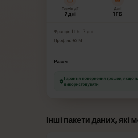
Термін дії
Дані
7 дні
1 ГБ
Франція 1 ГБ · 7 дні
Профіль eSIM
Разом
Гарантія повернення грошей, як
використовувати
Інші пакети даних, як