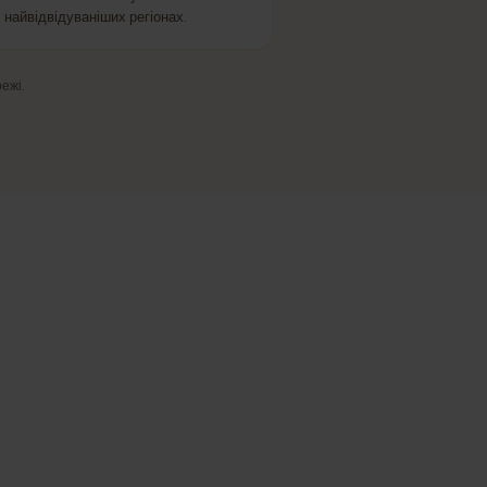
Free
НЕРСЬКА МЕРЕЖА
Надійне покриття
Стабільний зв'язок у містах і
найвідвідуваніших регіонах.
ення мережі.