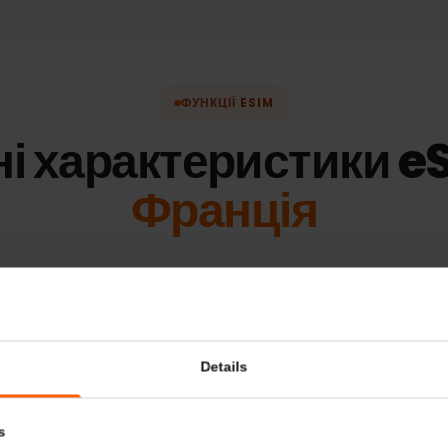
 EUR
ФУНКЦІЇ ESIM
чні характеристики
Франція
Додаткова інформація
Сумісні пристр