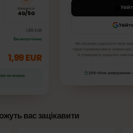
Швидкість
4G/5G
1,99 EUR
Безкоштовно
Ми обіцяємо надсилати ли
також отримуватимете новин
1,99 EUR
їх отримувати, надішліт
256-бітне шифр
що план не можна
і можуть вас зацікавити