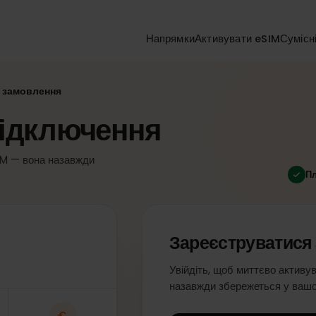
Напрямки
Активувати eSIM
ти замовлення
д підключення
 eSIM — вона назавжди
і.
Зареєструват
Увійдіть, щоб миттєво 
назавжди збережеться 