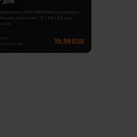
∞
Франція Unlimited 7
днів
Передплачена eSIM Unlimited для Франція з
мобільним інтернетом LTE | 4G | 5G для
off, was
46,99 EUR
, now
37,99 EUR
туристів
Безліміт
19,99 EUR
7
днів
Термін дії