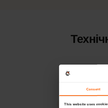
Безліміт
39,99
15
днів
Термін дії
Техні