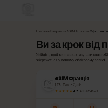
Головна
Напрямки
eSIM
Франція
Оформи
›
›
›
Ви за крок ві
Увійдіть, щоб миттєво активувати свою
збережеться у вашому обліковому запис
eSIM
Франція
1 ГБ · План «7 дні»
★★★★★
4.7
·
436
reviews