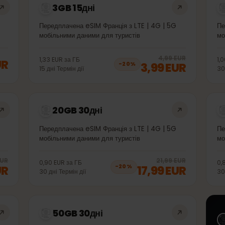
3GB 15дні
 5G
Передплачена eSIM Франція з LTE | 4G | 5G
мобільними даними для туристів
20
% 
4,99 EUR
1,33 EUR
за
ГБ
 EUR
3,99 EUR
−
20
%
15
дні
Термін дії
20GB 30дні
 5G
Передплачена eSIM Франція з LTE | 4G | 5G
мобільними даними для туристів
20
% off, was
11,99 EUR
, now
9,99 EUR
20
% 
,99 EUR
21,99 EUR
0,90 EUR
за
ГБ
 EUR
17,99 EUR
−
20
%
30
дні
Термін дії