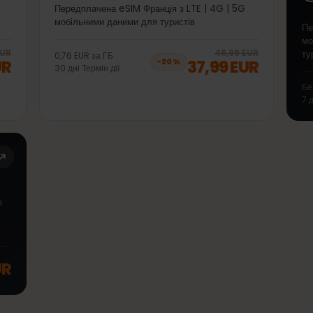
50GB 30дні
 5G
Передплачена eSIM Франція з LTE | 4G | 5G
мобільними даними для туристів
20
% off, was
38,99 EUR
, now
30,99 EUR
20
% 
99 EUR
46,99 EUR
0,76 EUR
за
ГБ
 EUR
37,99 EUR
−
20
%
30
дні
Термін дії
ія з