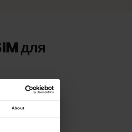
 eSIM для
ої