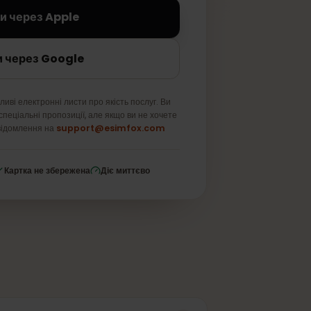
Увійти через Apple
Увійти через Google
ше важливі електронні листи про якість послуг. Ви
и про спеціальні пропозиції, але якщо ви не хочете
ь нам повідомлення на
support@esimfox.com
ування
Картка не збережена
Діє миттєво