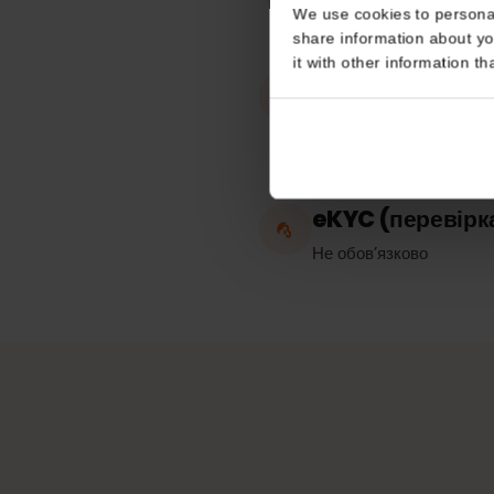
Consent
Працює в
This website uses coo
Франція
We use cookies to perso
share information about
it with other informatio
Точка доступу
Без обмежень
eKYC (переві
Не обов’язково