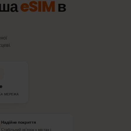
 ваша
eSIM
в
доступної
ся місцеві.