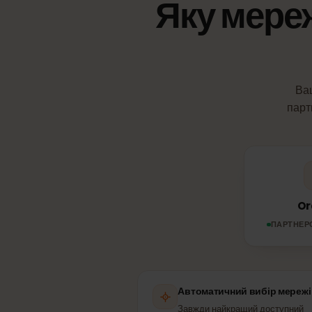
Яку мер
п