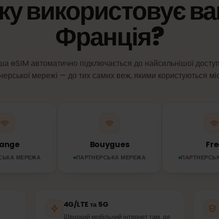
МЕРЕЖА ТА ПОКРИТТЯ
ежу використовує
Франція?
Ваша eSIM автоматично підключається до найсильнішої 
артнерської мережі — до тих самих веж, якими користують