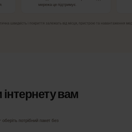
Orange
Bouygues
НЕРСЬКА МЕРЕЖА
ПАРТНЕРСЬКА МЕРЕЖА
ПАРТ
ежі
4G/LTE та 5G
ий
Швидкий мобільний інтернет там, де
ання.
мережа це підтримує.
Фактична швидкість і покриття залежать від місця, пристрою та навантаж