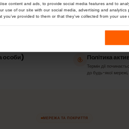
Details
Тип план
kies
Тільки дані
nalise content and ads, to provide social media features and t
 your use of our site with our social media, advertising and a
n that you’ve provided to them or that they’ve collected from you
 / тетеринг
Мережі
На
Orange
рка особи)
Політика 
Термін дії по
до будь-якої м