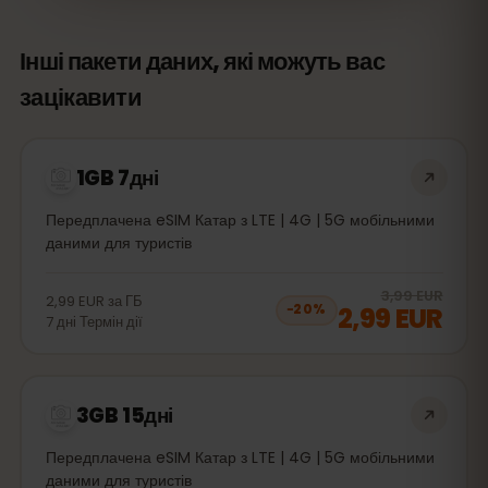
Інші пакети даних, які можуть вас
зацікавити
1GB 7дні
Передплачена eSIM Катар з LTE | 4G | 5G мобільними
даними для туристів
20
% 
3,99 EUR
2,99 EUR
за
ГБ
2,99 EUR
−
20
%
7
дні
Термін дії
3GB 15дні
Передплачена eSIM Катар з LTE | 4G | 5G мобільними
даними для туристів