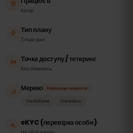
Працює в
Катар
Тип плану
Тільки дані
Точка доступу / тетеринг
Без обмежень
Мережі
Найкраще покриття
Vodafone
Ooredoo
eKYC (перевірка особи)
Не обов’язково