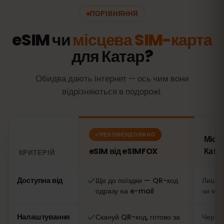
ПОРІВНЯННЯ
eSIM чи
місцева SIM-карта
для Катар?
Обидва дають інтернет — ось чим вони
відрізняються в подорожі.
РЕКОМЕНДОВАНО
Місц
eSIM від eSIMFOX
Ката
КРИТЕРІЙ
Порівняння: eSIM від eSIMFOX проти місцевої SIM-карти 
Доступна від
Ще до поїздки — QR-код
Лише н
одразу на e-mail
чи маг
Налаштування
Скануй QR-код, готово за
Черга,