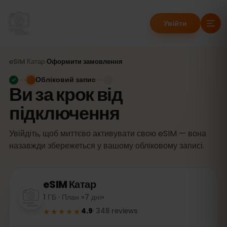
Увійти
eSIM
Катар
›
Оформити замовлення
Обліковий запис
Ви за крок від
підключення
Увійдіть, щоб миттєво активувати свою eSIM — вона
назавжди збережеться у вашому обліковому записі.
eSIM
Катар
1 ГБ · План «7 дні»
★★★★★
4.9
·
348
reviews