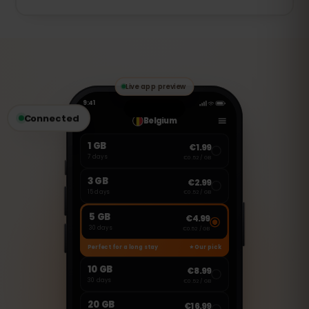
новий eSIM.
Цей eSIM призначений лише для
мобільного інтернету. Однак ви можете
здійснювати дзвінки та надсилати
повідомлення через WhatsApp,
FaceTime, Skype та інші VoIP-сервіси.