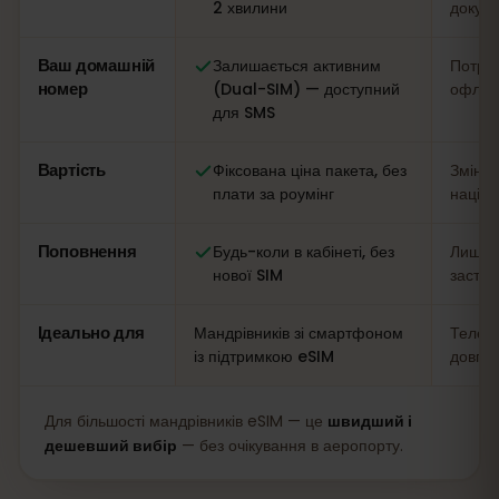
2 хвилини
докум
Ваш домашній
Залишається активним
Потріб
номер
(Dual-SIM) — доступний
офлай
для SMS
Вартість
Фіксована ціна пакета, без
Змінна
плати за роумінг
націн
Поповнення
Будь-коли в кабінеті, без
Лише н
нової SIM
застос
Ідеально для
Мандрівників зі смартфоном
Телефо
із підтримкою eSIM
довгих
Для більшості мандрівників eSIM — це
швидший і
дешевший вибір
— без очікування в аеропорту.