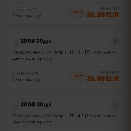
20
% 
25,99 EUR
2,10 EUR
за
ГБ
20,99 EUR
−
20
%
30
дні
Термін дії
20GB 30дні
Передплачена eSIM Катар з LTE | 4G | 5G мобільними
даними для туристів
20
% 
49,99 EUR
2,00 EUR
за
ГБ
39,99 EUR
−
20
%
30
дні
Термін дії
30GB 30дні
Передплачена eSIM Катар з LTE | 4G | 5G мобільними
даними для туристів