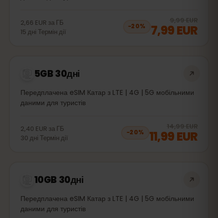
20
% 
9,99 EUR
2,66 EUR
за
ГБ
7,99 EUR
−
20
%
15
дні
Термін дії
5GB 30дні
Передплачена eSIM Катар з LTE | 4G | 5G мобільними
даними для туристів
20
% 
14,99 EUR
2,40 EUR
за
ГБ
11,99 EUR
−
20
%
30
дні
Термін дії
10GB 30дні
Передплачена eSIM Катар з LTE | 4G | 5G мобільними
даними для туристів