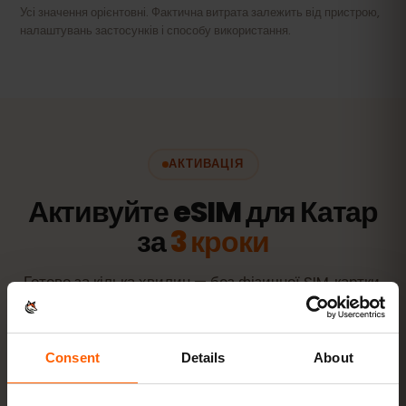
Усі значення орієнтовні. Фактична витрата залежить від пристрою,
налаштувань застосунків і способу використання.
АКТИВАЦІЯ
Активуйте eSIM для Катар
за
3 кроки
Готово за кілька хвилин — без фізичної SIM‑картки.
Consent
Details
About
Купіть тариф
QR‑код одразу на пошту