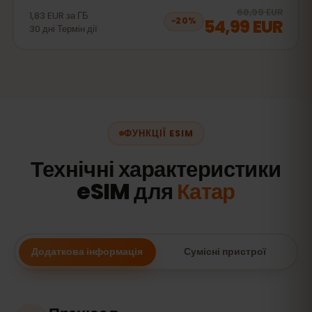
20
% 
68,99 EUR
1,83 EUR
за
ГБ
54,99 EUR
−
20
%
30
дні
Термін дії
ФУНКЦІЇ ESIM
Технічні характеристики
eSIM для
Катар
Додаткова інформація
Сумісні пристрої