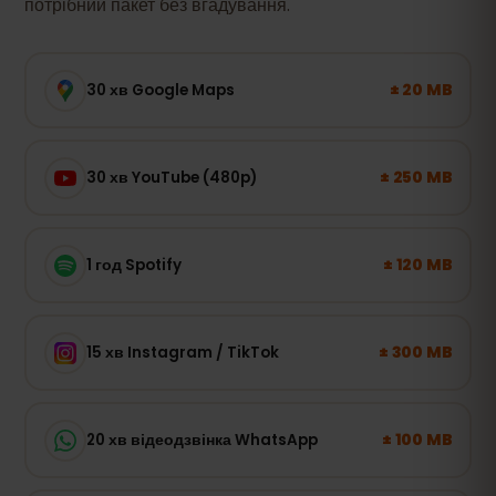
потрібний пакет без вгадування.
± 20 MB
30 хв Google Maps
± 250 MB
30 хв YouTube (480p)
± 120 MB
1 год Spotify
± 300 MB
15 хв Instagram / TikTok
± 100 MB
20 хв відеодзвінка WhatsApp