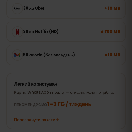
± 10 MB
30 хв Uber
± 700 MB
30 хв Netflix (HD)
± 10 MB
50 листів (без вкладень)
Легкий користувач
Карти, WhatsApp і пошта — онлайн, коли потрібно.
1–3 ГБ / тиждень
РЕКОМЕНДУЄМО
Переглянути пакети