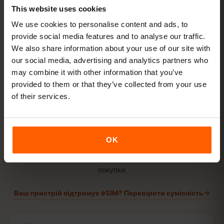
This website uses cookies
We use cookies to personalise content and ads, to
Встановіть eSIM
відскануйте QR‑код удома
provide social media features and to analyse our traffic.
через Wi‑Fi
We also share information about your use of our site with
our social media, advertising and analytics partners who
may combine it with other information that you’ve
Виходьте онлайн
увімкніть роумінг даних у
provided to them or that they’ve collected from your use
Катар
of their services.
Налаштування займає лише 2 хвилини: iPhone
Налаштування → Стільникові дані → Додати eSIM
,
OK
Android
Мережа й інтернет → SIM‑карти
. Термін дії тарифу
починається з першого використання, а не з моменту
покупки.
Ваш пристрій підтримує eSIM? Перевірити сумісність