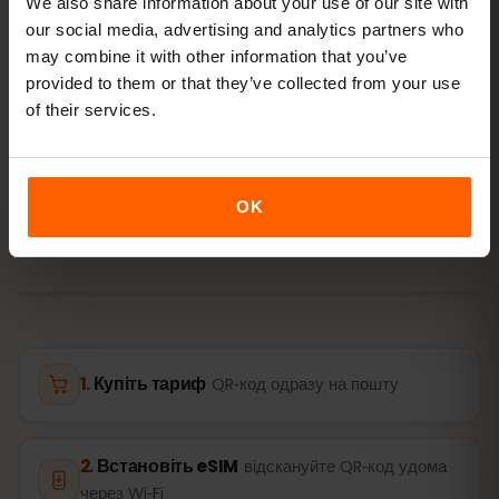
We also share information about your use of our site with
our social media, advertising and analytics partners who
may combine it with other information that you’ve
provided to them or that they’ve collected from your use
АКТИВАЦІЯ
of their services.
Активуйте eSIM для Мальта
за
3 кроки
OK
Готово за кілька хвилин — без фізичної SIM‑картки.
Купіть тариф
QR‑код одразу на пошту
Встановіть eSIM
відскануйте QR‑код удома
через Wi‑Fi