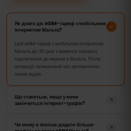
Як довго діє eSIM-тариф з мобільним
інтернетом Мальта?
Цей eSIM-тариф з мобільним інтернетом
Мальта діє 30 днів з моменту першого
підключення до мережі в Мальта. Після
активації залишковий час автоматично
почне відлік.
Що станеться, якщо у мене
закінчиться інтернет-трафік?
Якщо ви використаєте весь доступний
Чи можу я пізніше додати більше
трафік, з'єднання з мережею
трафіку до свого eSIM Мальта?