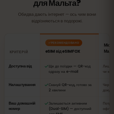
для Мальта?
Обидва дають інтернет — ось чим вони
відрізняються в подорожі.
РЕКОМЕНДОВАНО
Місц
eSIM від eSIMFOX
Маль
КРИТЕРІЙ
Порівняння: eSIM від eSIMFOX проти місцевої SIM-карти
Доступна від
Ще до поїздки — QR-код
Лише н
одразу на e-mail
чи маг
Налаштування
Скануй QR-код, готово за
Черга,
2 хвилини
докум
Ваш домашній
Залишається активним
Потріб
номер
(Dual-SIM) — доступний
офлай
для SMS