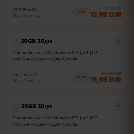
20
% 
13,99 EUR
1,10 EUR
за
ГБ
10,99 EUR
−
20
%
30
дні
Термін дії
20GB 30дні
Передплачена eSIM Мальта з LTE | 4G | 5G
мобільними даними для туристів
20
% 
24,99 EUR
1,00 EUR
за
ГБ
19,99 EUR
−
20
%
30
дні
Термін дії
30GB 30дні
Передплачена eSIM Мальта з LTE | 4G | 5G
мобільними даними для туристів