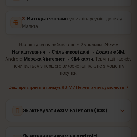
Виходьте онлайн
увімкніть роумінг даних у
Мальта
Налаштування займає лише 2 хвилини: iPhone
Налаштування → Стільникові дані → Додати eSIM
,
Android
Мережа й інтернет → SIM‑карти
. Термін дії тарифу
починається з першого використання, а не з моменту
покупки.
Ваш пристрій підтримує eSIM? Перевірити сумісність
Як активувати eSIM на iPhone (iOS)
Як активувати eSIM на Android