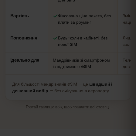
Вартість
Фіксована ціна пакета, без
Змінна
плати за роумінг
націн
Поповнення
Будь-коли в кабінеті, без
Лише н
нової SIM
застос
Ідеально для
Мандрівників зі смартфоном
Телефо
із підтримкою eSIM
довгих
Для більшості мандрівників eSIM — це
швидший і
дешевший вибір
— без очікування в аеропорту.
Гортай таблицю вбік, щоб побачити всі стовпці.