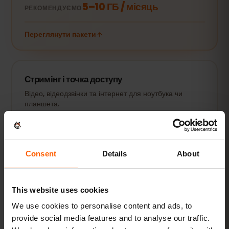
5–10 ГБ / місяць
РЕКОМЕНДУЄМО
Переглянути пакети
Стримінг і точка доступу
Відео, відеодзвінки та інтернет для ноутбука чи
планшета.
20 ГБ+ або безліміт
РЕКОМЕНДУЄМО
Переглянути пакети
Consent
Details
About
Усі значення орієнтовні. Фактична витрата залежить від пристрою,
This website uses cookies
налаштувань застосунків і способу використання.
We use cookies to personalise content and ads, to
provide social media features and to analyse our traffic.