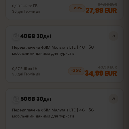
20
% 
34,99 EUR
0,93 EUR
за
ГБ
27,99 EUR
−
20
%
30
дні
Термін дії
40GB 30дні
Передплачена eSIM Мальта з LTE | 4G | 5G
мобільними даними для туристів
20
% 
43,99 EUR
0,87 EUR
за
ГБ
34,99 EUR
−
20
%
30
дні
Термін дії
50GB 30дні
Передплачена eSIM Мальта з LTE | 4G | 5G
мобільними даними для туристів