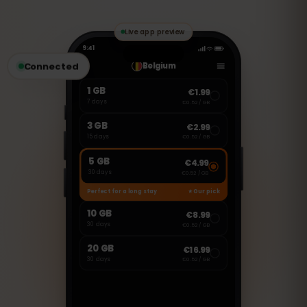
здійснювати дзвінки та надсилати
повідомлення через WhatsApp,
FaceTime, Skype та інші VoIP-сервіси.