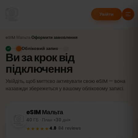
Увійти
eSIM
Мальта
›
Оформити замовлення
Обліковий запис
Ви за крок від
підключення
Увійдіть, щоб миттєво активувати свою eSIM — вона
назавжди збережеться у вашому обліковому записі.
eSIM
Мальта
40 ГБ · План «30 дні»
★★★★★
4.8
·
84
reviews