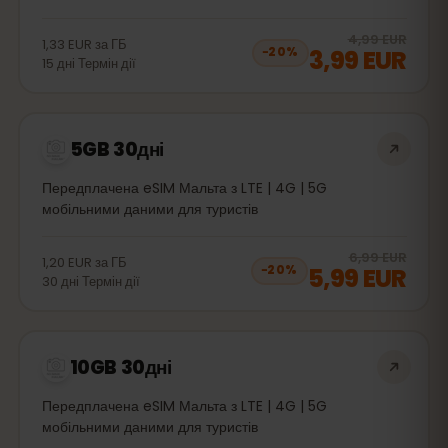
20
% 
4,99 EUR
1,33 EUR
за
ГБ
3,99 EUR
−
20
%
15
дні
Термін дії
5GB 30дні
Передплачена eSIM Мальта з LTE | 4G | 5G
мобільними даними для туристів
20
% 
6,99 EUR
1,20 EUR
за
ГБ
5,99 EUR
−
20
%
30
дні
Термін дії
10GB 30дні
Передплачена eSIM Мальта з LTE | 4G | 5G
мобільними даними для туристів