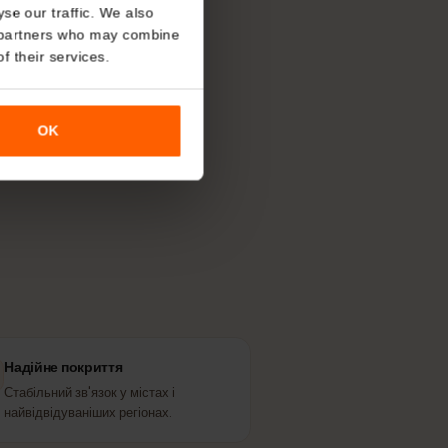
About
 ваша
eSIM
в
o analyse our traffic. We also
nalytics partners who may combine
r use of their services.
доступної
ся місцеві.
OK