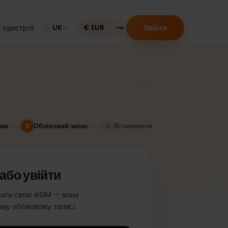
Увійти
Сумісні пристрої
UK
Currency
План
Обліковий запис
Встановити
2
3
ися або увійти
активувати свою eSIM — вона
у вашому обліковому записі.