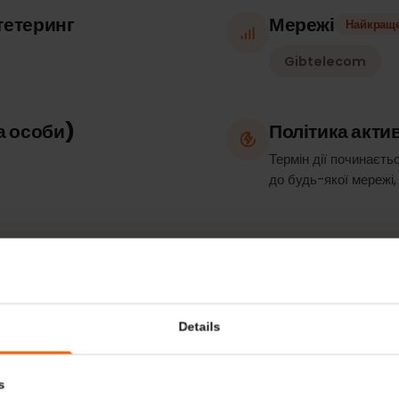
Тип план
Тільки дані
 / тетеринг
Мережі
На
Gibteleco
рка особи)
Політика 
Термін дії по
до будь-якої м