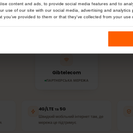
МЕРЕЖА ТА ПОКРИТТЯ
Details
ежу використовує
kies
Гібралтар?
nalise content and ads, to provide social media features and t
 your use of our site with our social media, advertising and a
n that you’ve provided to them or that they’ve collected from you
Ваша eSIM автоматично підключається до найсильнішої 
артнерської мережі — до тих самих веж, якими користують
Gibtelecom
ПАРТНЕРСЬКА МЕРЕЖА