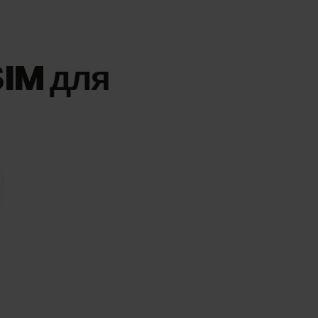
 eSIM для
ої