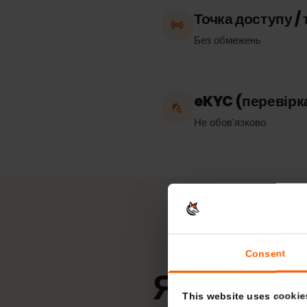
Працює в
Гібралтар
Точка доступу
Без обмежень
eKYC (переві
Не обов’язково