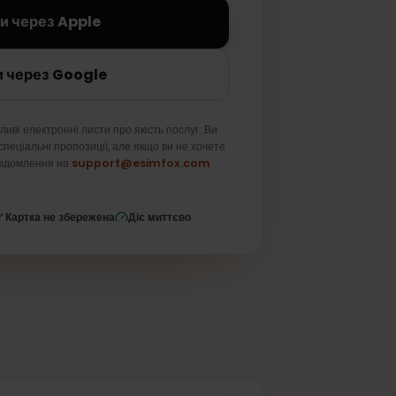
Увійти через Apple
Увійти через Google
ше важливі електронні листи про якість послуг. Ви
и про спеціальні пропозиції, але якщо ви не хочете
ь нам повідомлення на
support@esimfox.com
ування
Картка не збережена
Діє миттєво