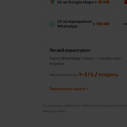
знадобиться?
Типові показники популярних застосункі
вгадування.
± 20 MB
30 хв Google Maps
20 хв відеодзвінка
± 100 MB
WhatsApp
Легкий користувач
Карти, WhatsApp і пошта — онлайн, кол
потрібно.
1–3 ГБ / тиждень
РЕКОМЕНДУЄМО