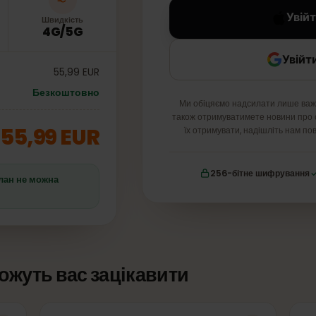
Швидкість
4G/5G
55,99 EUR
Безкоштовно
Ми обіцяємо надсилати ли
також отримуватимете новин
55,99 EUR
їх отримувати, надішліт
256-бітне шифр
що план не можна
і можуть вас зацікавити