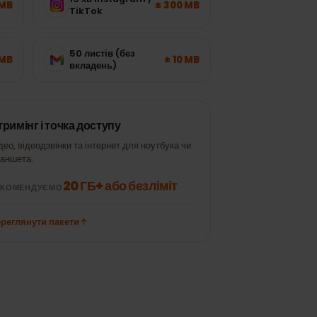
15 хв Instagram /
± 120 MB
± 300 MB
TikTok
50 листів (без
± 700 MB
± 10 MB
вкладень)
Стримінг і точка доступу
Відео, відеодзвінки та інтернет для ноутбука чи
планшета.
20 ГБ+ або безліміт
РЕКОМЕНДУЄМО