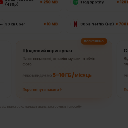
в — оберіть потрібний пакет без
30 хв YouTube
± 250 MB
1 год Spotify
(480p)
± 10 MB
30 хв Uber
30 хв Netflix (HD)
ПОПУЛЯРНО
Щоденний користувач
и
Плюс соцмережі, стримінг музики та обмін
фото.
5–10 ГБ / місяць
РЕКОМЕНДУЄМО