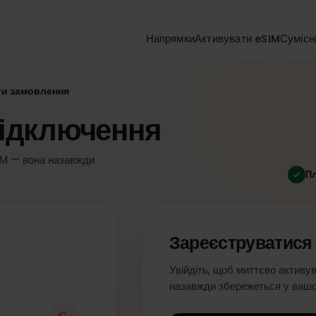
Напрямки
Активувати eSIM
ити замовлення
д підключення
 eSIM — вона назавжди
і.
Зареєструват
Увійдіть, щоб миттєво 
назавжди збережеться 