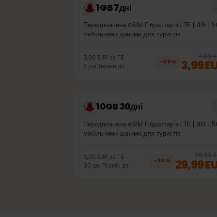
1GB 7дні
Передплачена eSIM Гібралтар з LTE | 4G
мобільними даними для туристів
4,
3,99 EUR
за
ГБ
3,99
−
20
%
7
дні
Термін дії
10GB 30дні
Передплачена eSIM Гібралтар з LTE | 4G
мобільними даними для туристів
36,
3,00 EUR
за
ГБ
29,99
−
20
%
30
дні
Термін дії