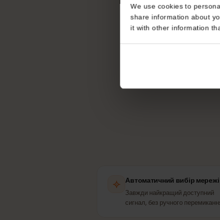
Consent
Яку мер
This website uses coo
We use cookies to perso
share information about
it with other informatio
п