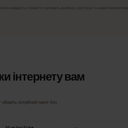
ежі
4G/LTE та 5G
ий
Швидкий мобільний інтернет там, де
ання.
мережа це підтримує.
Фактична швидкість і покриття залежать від місця, пристрою та навантаж
льки інтернету вам