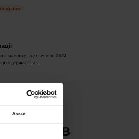
у
йкраще покриття
m
активації
чинається з моменту підключення eSIM
ережі, що підтримується.