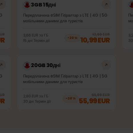
3GB 15дні
 | 5G
Передплачена eSIM Гібралтар з LTE | 4G | 5G
мобільними даними для туристів
20
% off, was
4,99 EUR
, now
3,99 EUR
20
% 
99 EUR
13,99 EUR
3,66 EUR
за
ГБ
 EUR
10,99 EUR
−
20
%
15
дні
Термін дії
20GB 30дні
 | 5G
Передплачена eSIM Гібралтар з LTE | 4G | 5G
мобільними даними для туристів
20
% off, was
36,99 EUR
, now
29,99 EUR
20
% 
99 EUR
69,99 EUR
2,80 EUR
за
ГБ
 EUR
55,99 EUR
−
20
%
30
дні
Термін дії