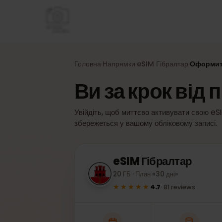
Головна
Напрямки
eSIM
Гібралтар
Оформ
›
›
›
Ви за крок ві
Увійдіть, щоб миттєво активувати свою
збережеться у вашому обліковому запис
eSIM
Гібралтар
20 ГБ · План «30 дні»
★★★★★
4.7
·
81
reviews