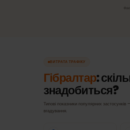
Автоматичний вибір мер
Завжди найкращий доступн
сигнал, без ручного перемик
ВИТРАТА ТРАФІКУ
Гібралтар
: скі