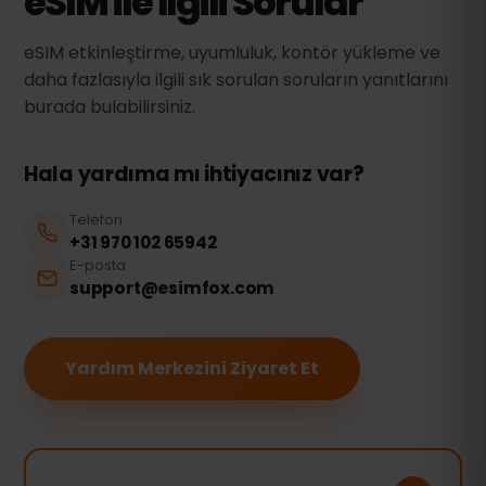
eSIM ile İlgili Sorular
eSIM etkinleştirme, uyumluluk, kontör yükleme ve
daha fazlasıyla ilgili sık sorulan soruların yanıtlarını
burada bulabilirsiniz.
Hala yardıma mı ihtiyacınız var?
Telefon
+31 970 102 65942
E-posta
support@esimfox.com
Yardım Merkezini Ziyaret Et