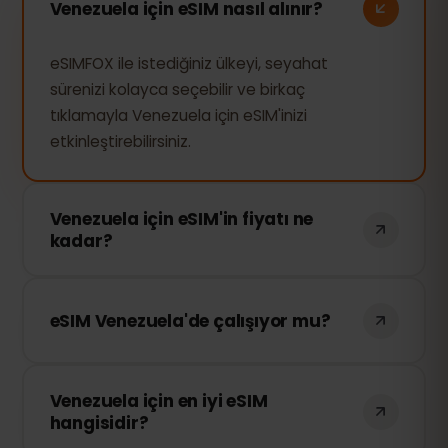
Venezuela için eSIM nasıl alınır?
eSIMFOX ile istediğiniz ülkeyi, seyahat
sürenizi kolayca seçebilir ve birkaç
tıklamayla Venezuela için eSIM'inizi
etkinleştirebilirsiniz.
Venezuela için eSIM'in fiyatı ne
kadar?
Venezuela için eSIM'in fiyatı kullanım
süresine bağlıdır. Tercih ettiğiniz süreyi
eSIM Venezuela'de çalışıyor mu?
seçin ve fiyat hemen görüntülenecektir.
Evet, kesinlikle. eSIMFOX Venezuela'de
Venezuela için en iyi eSIM
çalışır. En iyi yerel operatörlerle
hangisidir?
anlaşmalarımız var, böylece kaliteli bir