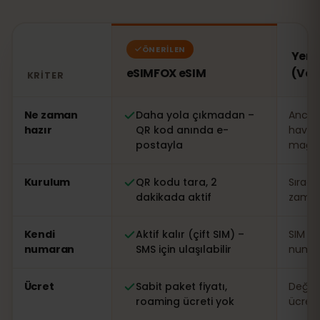
ÖNERILEN
Yerel
eSIMFOX eSIM
(Ven
KRITER
Karşılaştırma: eSIMFOX eSIM ile yerel SIM kart (Venezu
Ne zaman
Daha yola çıkmadan –
Ancak
hazır
QR kod anında e-
havaa
postayla
mağa
Kurulum
QR kodu tara, 2
Sırad
dakikada aktif
zaman 
Kendi
Aktif kalır (çift SIM) –
SIM de
numaran
SMS için ulaşılabilir
numar
Ücret
Sabit paket fiyatı,
Değişk
roaming ücreti yok
ücreti