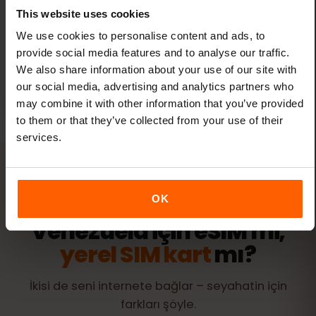
Tüm seyahatleriniz için tek bir
This website uses cookies
eSIM
We use cookies to personalise content and ads, to
eSIMFOX kontrol panelinden mevcut
provide social media features and to analyse our traffic.
eSIM’inize yeni hedefler ekleyin — yeni
We also share information about your use of our site with
eSIM’lere gerek yok.
our social media, advertising and analytics partners who
may combine it with other information that you’ve provided
to them or that they’ve collected from your use of their
services.
KARŞILAŞTIRMA
OK
Venezuela için eSIM mi,
yerel SIM kart
mı?
İkisi de seni internete bağlar – seyahatin için
farkları şöyle.