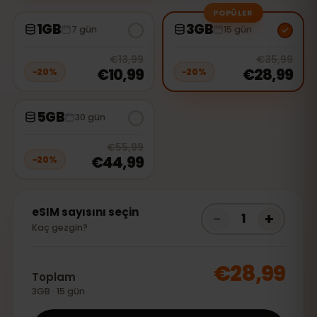
POPÜLER
1GB
3GB
7 gün
15 gün
20
% off, was
€13,99
, now
€10,99
20
% 
€13,99
€35,99
€10,99
€28,99
−
20
%
−
20
%
5GB
30 gün
20
% off, was
€55,99
, now
€44,9
€55,99
€44,99
−
20
%
eSIM sayısını seçin
−
+
1
Kaç gezgin?
€28,99
Toplam
3GB · 15 gün