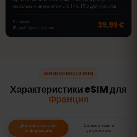
мобильным интернетом LTE | 4G | 5G для туристов
Безлимит
39,99 €
15
дней
Срок действия
ВОЗМОЖНОСТИ ESIM
Характеристики eSIM для
Франция
Дополнительная
Совместимые
информация
устройства