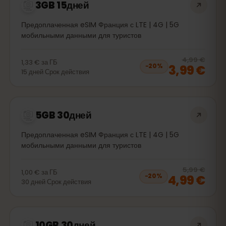
3GB 15дней
Предоплаченная eSIM Франция с LTE | 4G | 5G
мобильными данными для туристов
20
% 
4,99 €
1,33 €
за
ГБ
3,99 €
−
20
%
15
дней
Срок действия
5GB 30дней
Предоплаченная eSIM Франция с LTE | 4G | 5G
мобильными данными для туристов
20
% 
5,99 €
1,00 €
за
ГБ
4,99 €
−
20
%
30
дней
Срок действия
10GB 30дней