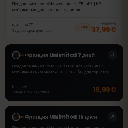
Предоплаченная eSIM Франция с LTE | 4G | 5G
мобильными данными для туристов
20
% 
46,99 €
0,76 €
за
ГБ
37,99 €
−
20
%
30
дней
Срок действия
∞
Франция Unlimited 7 дней
Предоплаченная eSIM Unlimited для Франция с
мобильным интернетом LTE | 4G | 5G для туристов
Безлимит
19,99 €
7
дней
Срок действия
∞
Франция Unlimited 15 дней
Предоплаченная eSIM Unlimited для Франция с