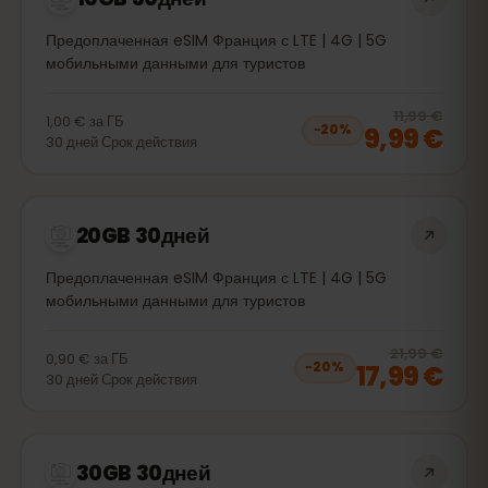
Предоплаченная eSIM Франция с LTE | 4G | 5G
мобильными данными для туристов
20
% 
11,99 €
1,00 €
за
ГБ
9,99 €
−
20
%
30
дней
Срок действия
20GB 30дней
Предоплаченная eSIM Франция с LTE | 4G | 5G
мобильными данными для туристов
20
% 
21,99 €
0,90 €
за
ГБ
17,99 €
−
20
%
30
дней
Срок действия
30GB 30дней