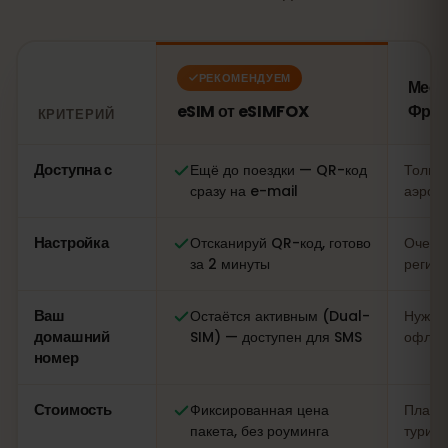
РЕКОМЕНДУЕМ
Мест
eSIM от eSIMFOX
Фран
КРИТЕРИЙ
Сравнение: eSIM от eSIMFOX против местной SIM-карты
Доступна с
Ещё до поездки — QR-код
Только
сразу на e-mail
аэропо
Настройка
Отсканируй QR-код, готово
Очеред
за 2 минуты
регист
Ваш
Остаётся активным (Dual-
Нужна
домашний
SIM) — доступен для SMS
офлай
номер
Стоимость
Фиксированная цена
Плава
пакета, без роуминга
турист