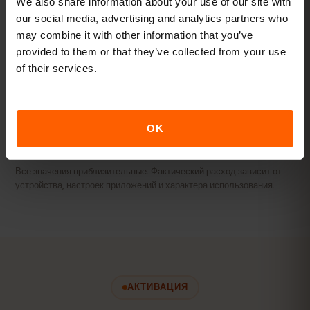
We also share information about your use of our site with
our social media, advertising and analytics partners who
Стриминг и точка доступа
may combine it with other information that you’ve
Видео, видеозвонки и интернет для ноутбука или
provided to them or that they’ve collected from your use
планшета.
of their services.
20 ГБ+ или безлимит
РЕКОМЕНДУЕМ
Смотреть пакеты
OK
Все значения приблизительные. Фактический расход зависит от
устройства, настроек приложений и характера использования.
АКТИВАЦИЯ