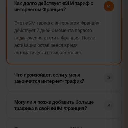
Как долго действует eSIM тариф с
интернетом Франция?
Этот eSIM тариф с интернетом Франция
действует 7 дней с момента первого
подключения к сети в Франция. После
активации оставшееся время
автоматически начинает отсчет.
Что произойдет, если у меня
закончится интернет-трафик?
Когда ваш интернет-трафик закончится,
Могу ли я позже добавить больше
подключение к сети прекратится. Вы
трафика в свой eSIM Франция?
можете быстро пополнить eSIM через
свою панель управления eSIMFOX и
Да! Вы можете пополнить свой eSIM в
продолжить пользоваться интернетом.