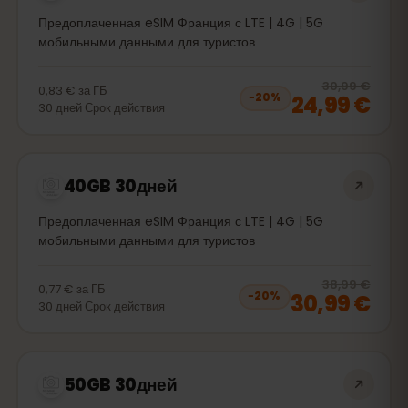
Предоплаченная eSIM Франция с LTE | 4G | 5G
мобильными данными для туристов
20
% 
30,99 €
0,83 €
за
ГБ
24,99 €
−
20
%
30
дней
Срок действия
40GB 30дней
Предоплаченная eSIM Франция с LTE | 4G | 5G
мобильными данными для туристов
20
% 
38,99 €
0,77 €
за
ГБ
30,99 €
−
20
%
30
дней
Срок действия
50GB 30дней