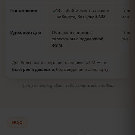
Пополнение
В любой момент в личном
Только
кабинете, без новой SIM
или п
Идеально для
Путешественников с
Телеф
телефоном с поддержкой
очень 
eSIM
Для большинства путешественников eSIM — это
быстрее и дешевле
, без ожидания в аэропорту.
Прокрути таблицу вбок, чтобы увидеть все столбцы.
FAQ