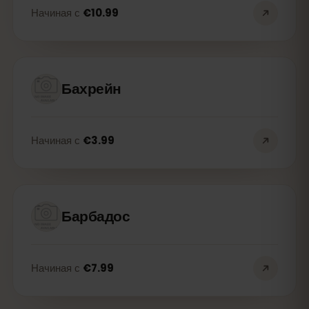
Начиная с
€
10.99
Шри-Ланка
eSIM
Швеция
eSIM
Швейцария
eSIM
Тайвань
eSIM
Таиланд
eSIM
Бахрейн
Тунис
eSIM
Турция
eSIM
ОАЭ
eSIM
Начиная с
€
3.99
Великобритания
eSIM
Уругвай
eSIM
Узбекистан
eSIM
Венесуэла
eSIM
Европа
eSIM
Барбадос
Босния и Герцеговина
eSIM
Антигуа и Барбуда
eSIM
Бангладеш
eSIM
Начиная с
€
7.99
Белиз
eSIM
Камбоджа
eSIM