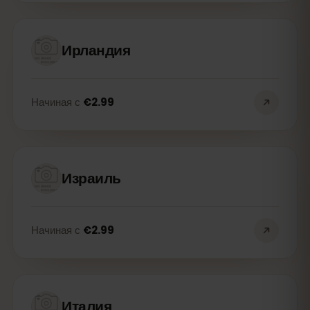
Ирландия
Начиная с
€
2.99
Израиль
Начиная с
€
2.99
Италия