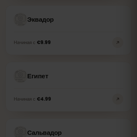
Эквадор
Начиная с
€
9.99
Египет
Начиная с
€
4.99
Сальвадор