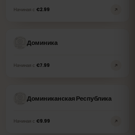
Начиная с
€
2.99
Доминика
Начиная с
€
7.99
Доминиканская Республика
Начиная с
€
9.99