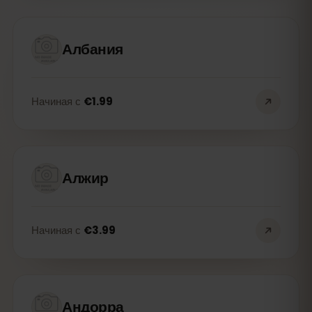
Бразилия
eSIM
Британские Виргинские острова
eSIM
Болгария
eSIM
Албания
Канада
eSIM
Каймановы острова
eSIM
Чили
eSIM
Начиная с
€
1.99
Колумбия
eSIM
Коста-Рика
eSIM
Хорватия
eSIM
Кипр
eSIM
Алжир
Чехия
eSIM
Дания
eSIM
Доминика
eSIM
Доминиканская Республика
eSIM
Начиная с
€
3.99
Эквадор
eSIM
Египет
eSIM
Сальвадор
eSIM
Эстония
eSIM
Андорра
Фарерские острова
eSIM