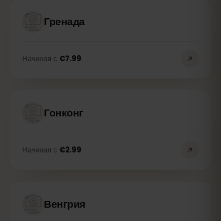
Гренада
Начиная с
€
7.99
Гонконг
Начиная с
€
2.99
Венгрия