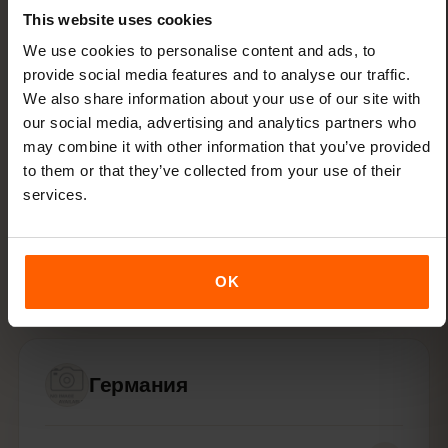
Французская Гвиана
This website uses cookies
We use cookies to personalise content and ads, to
provide social media features and to analyse our traffic.
Начиная с
€
4.99
We also share information about your use of our site with
our social media, advertising and analytics partners who
may combine it with other information that you’ve provided
to them or that they’ve collected from your use of their
Грузия
services.
Начиная с
€
2.99
OK
Германия