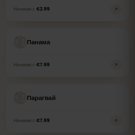
Начиная с
€
2.99
Панама
Начиная с
€
7.99
Парагвай
Начиная с
€
7.99