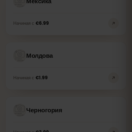
Мексика
Начиная с
€
6.99
Молдова
Начиная с
€
1.99
Черногория