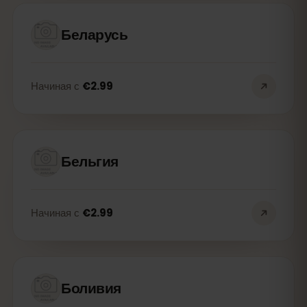
Китай
eSIM
Габон
eSIM
Беларусь
Гана
eSIM
Гваделупа
eSIM
Гватемала
eSIM
Гондурас
Начиная с
eSIM
€
2.99
Ирак
eSIM
Макао, Китай
eSIM
Малави
eSIM
Монголия
eSIM
Бельгия
Непал
eSIM
Нидерландские Антильские острова
eSIM
Никарагуа
eSIM
Начиная с
€
2.99
Нигер
eSIM
Нигерия
eSIM
Пакистан
eSIM
Реюньон
eSIM
Россия
eSIM
Боливия
Руанда
eSIM