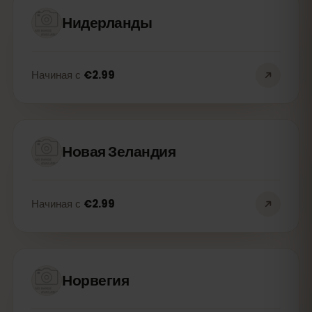
Нидерланды
Начиная с
€
2.99
Новая Зеландия
Начиная с
€
2.99
Норвегия