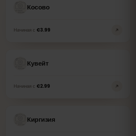
Косово
Начиная с
€
3.99
Кувейт
Начиная с
€
2.99
Киргизия