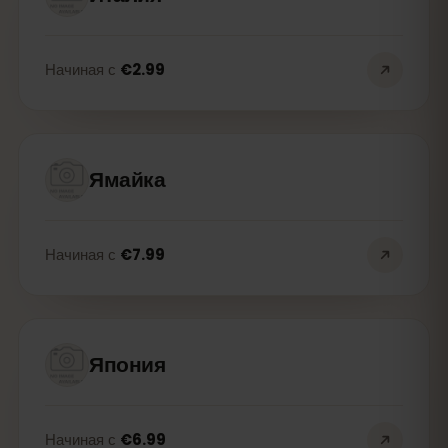
Начиная с
€
2.99
Ямайка
Начиная с
€
7.99
Япония
Начиная с
€
6.99