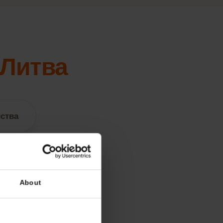
ля
Литва
стройства