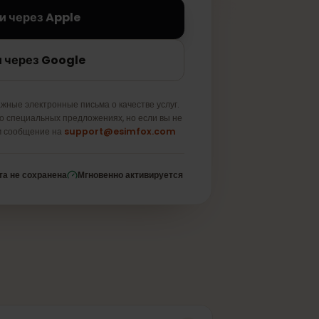
Войти через Apple
Войти через Google
лько важные электронные письма о качестве услуг.
новости о специальных предложениях, но если вы не
авьте нам сообщение на
support@esimfox.com
е
Карта не сохранена
Мгновенно активируется
вать