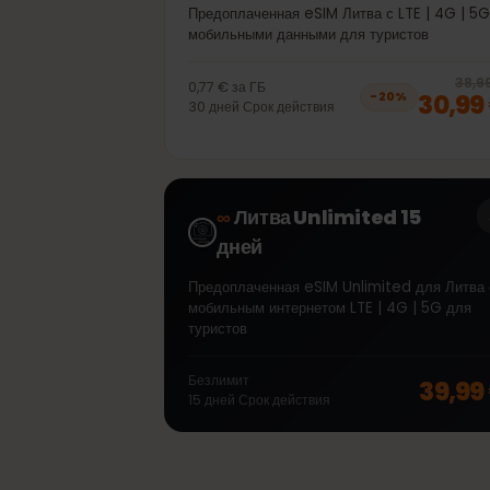
40GB 30дней
Предоплаченная eSIM Литва с LTE | 4G 
мобильными данными для туристов
3
0,77 €
за
ГБ
30,
−
20
%
30
дней
Срок действия
∞
Литва Unlimited 15
дней
Предоплаченная eSIM Unlimited для Ли
мобильным интернетом LTE | 4G | 5G дл
туристов
Безлимит
39,