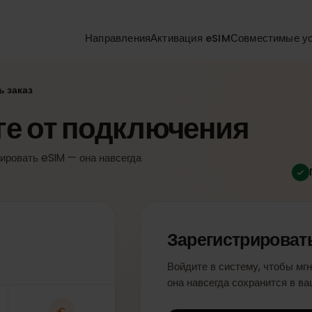
Направления
Активация eSIM
Совмести
ить заказ
аге от подключения
ктивировать eSIM — она навсегда
Зарегистриро
Войдите в систему, чт
она навсегда сохранитс