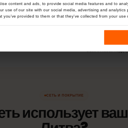
Тип план
Details
Только данны
kies
а / модемный режим
Сети
Наилу
nalise content and ads, to provide social media features and t
 your use of our site with our social media, advertising and a
Bite
Om
n that you’ve provided to them or that they’ve collected from you
ка личности)
Политика
Срок действия
eSIM к любой 