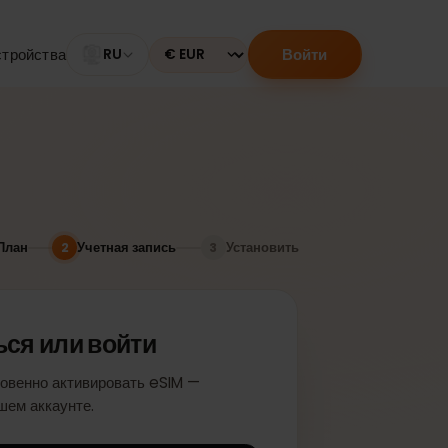
Войти
мые устройства
RU
Currency
План
Учетная запись
Установить
2
3
ваться или войти
обы мгновенно активировать eSIM —
я в вашем аккаунте.