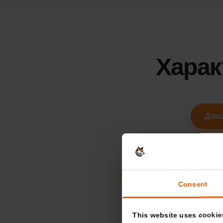
15
дней
Срок действия
Хара
Д