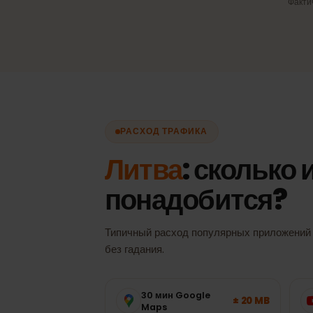
Автоматический выбор 
Всегда лучший доступный с
без ручного переключения.
Фа
РАСХОД ТРАФИКА
Литва
: скольк