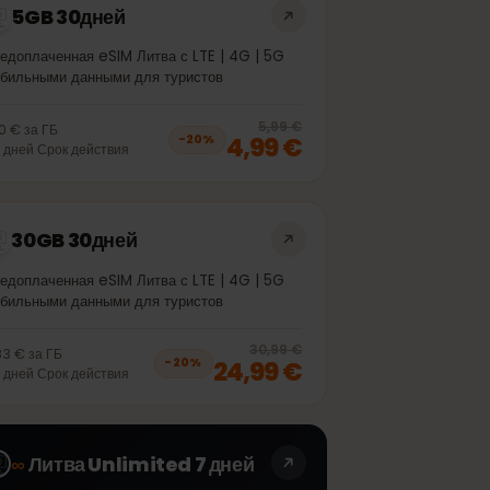
5GB 30дней
Предоплаченная eSIM Литва с LTE | 4G | 5G
мобильными данными для туристов
off, was
4,99 €
, now
3,99 €
20
% off, was
5
5,99 €
1,00 €
за
ГБ
4,99 €
−
20
%
30
дней
Срок действия
30GB 30дней
Предоплаченная eSIM Литва с LTE | 4G | 5G
мобильными данными для туристов
off, was
21,99 €
, now
17,99 €
20
% off, was
3
30,99 €
0,83 €
за
ГБ
24,99 €
−
20
%
30
дней
Срок действия