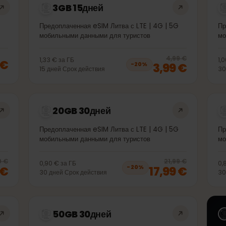
3GB 15дней
| 5G
Предоплаченная eSIM Литва с LTE | 4G | 5G
мобильными данными для туристов
20
% 
4,99 €
1,33 €
за
ГБ
99 €
3,99 €
−
20
%
15
дней
Срок действия
20GB 30дней
| 5G
Предоплаченная eSIM Литва с LTE | 4G | 5G
мобильными данными для туристов
20
% off, was
11,99 €
, now
9,99 €
20
% 
11,99 €
21,99 €
0,90 €
за
ГБ
99 €
17,99 €
−
20
%
30
дней
Срок действия