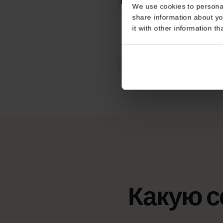
Работает в
Consent
Литва
This website uses coo
Точка доступ
We use cookies to perso
Без ограничений
share information about
it with other informatio
eKYC (провер
Не требуется