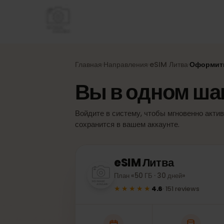
Главная
Направления
eSIM
Литва
Оформ
›
›
›
Вы в одном ш
Войдите в систему, чтобы мгновенно а
сохранится в вашем аккаунте.
eSIM
Литва
План «50 ГБ · 30 дней»
★★★★★
4.6
·
151
reviews