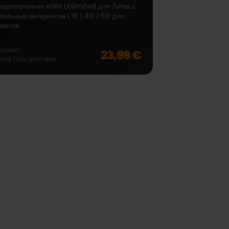
∞
Литва Unlimited 7 дней
Предоплаченная eSIM Unlimited для Литва с
мобильным интернетом LTE | 4G | 5G для
туристов
off, was
46,99 €
, now
37,99 €
Безлимит
23,99 €
7
дней
Срок действия