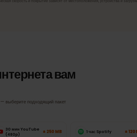
сети
4G/LTE и 5G
игнал,
Быстрый мобильный интернет там,
где сеть его поддерживает.
ктическая скорость и покрытие зависят от местоположения, устройства и 
о интернета вам