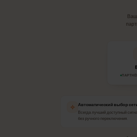
Какую 
В
п
ПАР