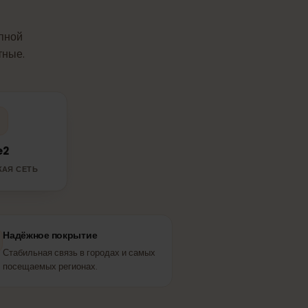
ваша
eSIM
в
 доступной
я местные.
Tele2
ТНЁРСКАЯ СЕТЬ