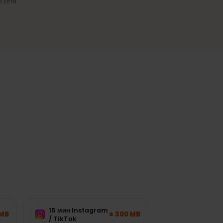
Надёжное покрытие
Стабильная связь в городах и самых
посещаемых регионах.
загрузки сети.