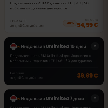
Предоплаченная eSIM Индонезия с LTE | 4G | 5G
мобильными данными для туристов
20
% 
68,99 €
1,10 €
за
ГБ
54,99 €
−
20
%
30
дней
Срок действия
∞
Индонезия Unlimited 15 дней
Предоплаченная eSIM Unlimited для Индонезия с
мобильным интернетом LTE | 4G | 5G для туристов
Безлимит
39,99 €
15
дней
Срок действия
∞
Индонезия Unlimited 7 дней
Предоплаченная eSIM Unlimited для Индонезия с