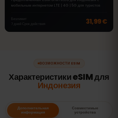
мобильным интернетом LTE | 4G | 5G для туристов
Безлимит
31,99 €
7
дней
Срок действия
ВОЗМОЖНОСТИ ESIM
Характеристики eSIM для
Индонезия
Дополнительная
Совместимые
информация
устройства