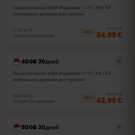
Предоплаченная eSIM Индонезия с LTE | 4G | 5G
мобильными данными для туристов
20
% 
43,99 €
1,17 €
за
ГБ
34,99 €
−
20
%
30
дней
Срок действия
40GB 30дней
Предоплаченная eSIM Индонезия с LTE | 4G | 5G
мобильными данными для туристов
20
% 
54,99 €
1,10 €
за
ГБ
43,99 €
−
20
%
30
дней
Срок действия
50GB 30дней