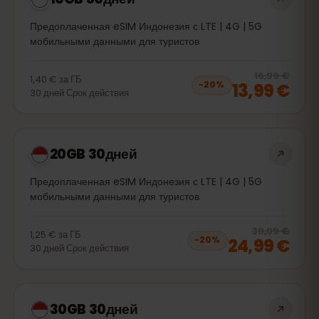
Предоплаченная eSIM Индонезия с LTE | 4G | 5G
мобильными данными для туристов
20
% 
16,99 €
1,40 €
за
ГБ
13,99 €
−
20
%
30
дней
Срок действия
20GB 30дней
Предоплаченная eSIM Индонезия с LTE | 4G | 5G
мобильными данными для туристов
20
% 
30,99 €
1,25 €
за
ГБ
24,99 €
−
20
%
30
дней
Срок действия
30GB 30дней