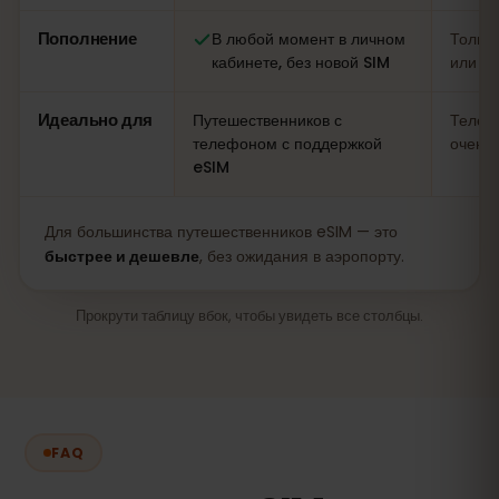
Пополнение
В любой момент в личном
Только
кабинете, без новой SIM
или п
Идеально для
Путешественников с
Телеф
телефоном с поддержкой
очень 
eSIM
Для большинства путешественников eSIM — это
быстрее и дешевле
, без ожидания в аэропорту.
Прокрути таблицу вбок, чтобы увидеть все столбцы.
FAQ