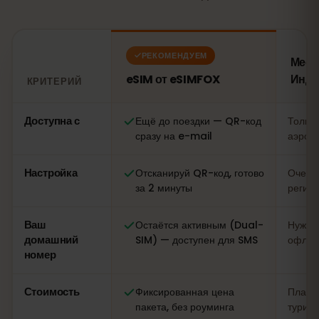
РЕКОМЕНДУЕМ
Мест
eSIM от eSIMFOX
Индо
КРИТЕРИЙ
Сравнение: eSIM от eSIMFOX против местной SIM-карты
Доступна с
Ещё до поездки — QR-код
Только
сразу на e-mail
аэропо
Настройка
Отсканируй QR-код, готово
Очеред
за 2 минуты
регист
Ваш
Остаётся активным (Dual-
Нужна
домашний
SIM) — доступен для SMS
офлай
номер
Стоимость
Фиксированная цена
Плава
пакета, без роуминга
турист