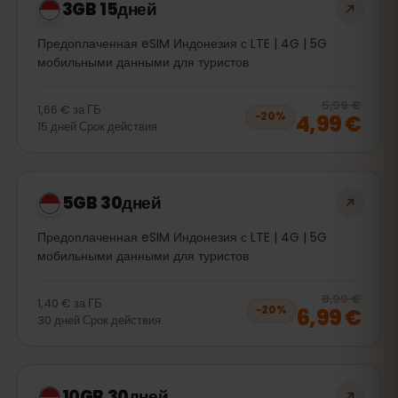
3GB 15дней
Предоплаченная eSIM Индонезия с LTE | 4G | 5G
мобильными данными для туристов
20
% 
5,99 €
1,66 €
за
ГБ
4,99 €
−
20
%
15
дней
Срок действия
5GB 30дней
Предоплаченная eSIM Индонезия с LTE | 4G | 5G
мобильными данными для туристов
20
% 
8,99 €
1,40 €
за
ГБ
6,99 €
−
20
%
30
дней
Срок действия
10GB 30дней