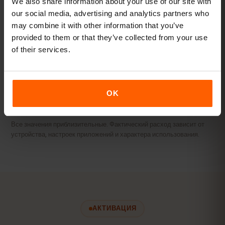
We also share information about your use of our site with
our social media, advertising and analytics partners who
Стриминг и точка доступа
may combine it with other information that you’ve
Видео, видеозвонки и интернет для ноутбука или
provided to them or that they’ve collected from your use
планшета.
of their services.
20 ГБ+ или безлимит
РЕКОМЕНДУЕМ
Смотреть пакеты
OK
Все значения приблизительные. Фактический расход зависит от
устройства, настроек приложений и характера использования.
АКТИВАЦИЯ