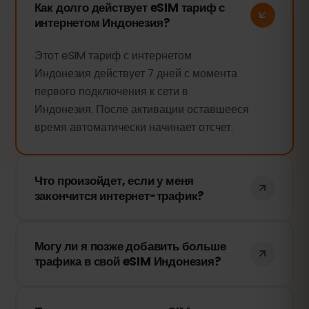
Как долго действует eSIM тариф с
интернетом Индонезия?
Этот eSIM тариф с интернетом
Индонезия действует 7 дней с момента
первого подключения к сети в
Индонезия. После активации оставшееся
время автоматически начинает отсчет.
Что произойдет, если у меня
закончится интернет-трафик?
Когда ваш интернет-трафик закончится,
Могу ли я позже добавить больше
подключение к сети прекратится. Вы
трафика в свой eSIM Индонезия?
можете быстро пополнить eSIM через
свою панель управления eSIMFOX и
Да! Вы можете пополнить свой eSIM в
продолжить пользоваться интернетом.