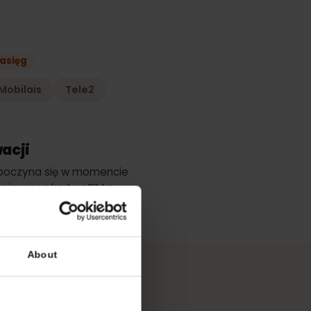
lanu
epszy zasięg
tvijas Mobilais
Tele2
ktywacji
ci rozpoczyna się w momencie
łączenia przez kartę eSIM z
ugiwana siecią.