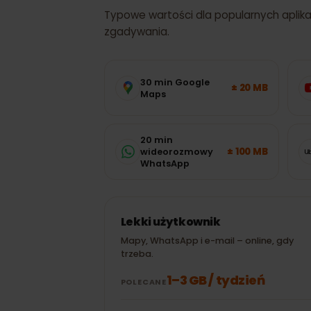
ZUŻYCIE DANYCH
Łotwa
: ile int
potrzebować?
Typowe wartości dla popularnych apli
zgadywania.
30 min Google
± 20 MB
Maps
20 min
± 100 MB
wideorozmowy
WhatsApp