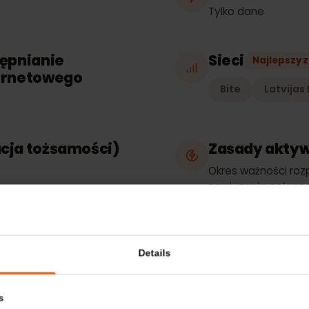
Rodzaj p
Tylko dane
ostępnianie
Sieci
Najl
nternetowego
Bite
La
kacja tożsamości)
Zasady a
e
Okres ważnoś
nawiązania po
dowolną obsł