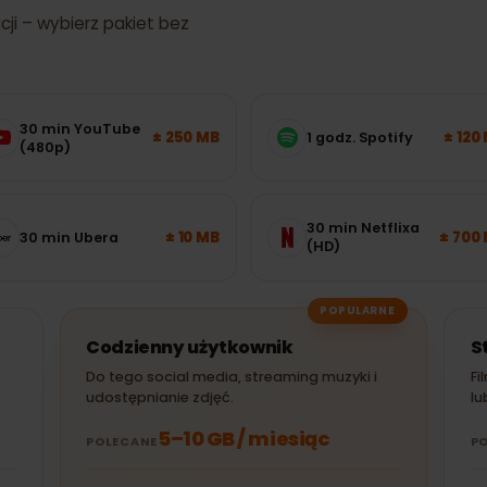
ernetu będziesz
kacji – wybierz pakiet bez
30 min YouTube
± 250 MB
1 godz. Spotify
(480p)
30 min Netflixa
± 10 MB
30 min Ubera
(HD)