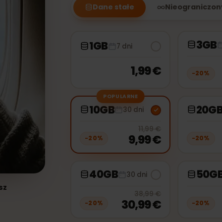
Dane stałe
Nieogran
1GB
7 dni
1,99 €
−
2
POPULARNE
10GB
30 dni
20
% off, 
11,99 €
9,99 €
−
20
%
−
2
40GB
30 dni
hcesz
20
% off, 
38,99 €
G