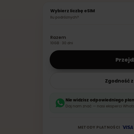
30,99 €
−
20
%
−
2
Wybierz liczbę eSIM
Ilu podróżnych?
Razem
10GB · 30 dni
P
Zgodn
Nie widzisz odpowiednie
Daj nam znać — nasi eksper