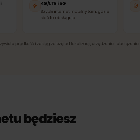
Bite
Latvijas Mobilais
EĆ PARTNERSKA
SIEĆ PARTNERSKA
SI
ieci
4G/LTE i 5G
ny
Szybki internet mobilny tam, gdzie
sieć to obsługuje.
zeczywista prędkość i zasięg zależą od lokalizacji, urządzenia i obci