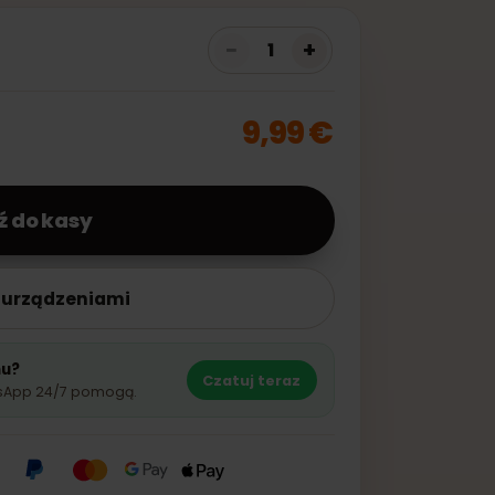
38,99 €
0
%
−
+
1
9,99 €
rzejdź do kasy
ość z urządzeniami
go planu?
Czatuj teraz
ci WhatsApp 24/7 pomogą.