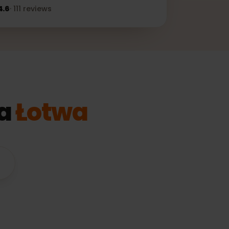
★★★
4.6
·
111
reviews
 dla
Łotwa
odne