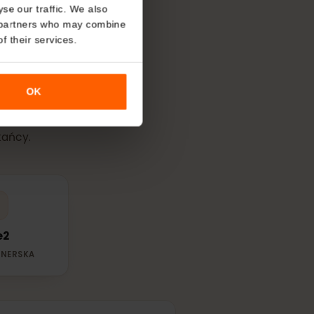
About
o analyse our traffic. We also
nalytics partners who may combine
wój
eSIM
w
r use of their services.
OK
pną siecią
mieszkańcy.