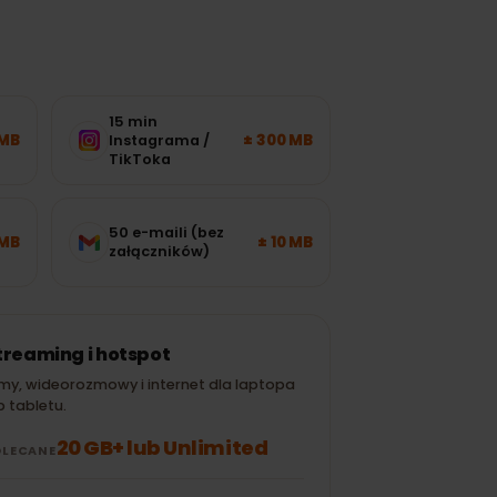
15 min
± 120 MB
± 300 MB
Instagrama /
TikToka
50 e-maili (bez
± 700 MB
± 10 MB
załączników)