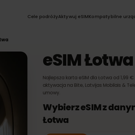
Cele podróży
Aktywuj eSIM
Kompatybilne
 Łotwa
eSIM Łot
Najlepsza karta eSIM dla Łotwa od
aktywacja na Bite, Latvijas Mobila
umowy.
Wybierz eSIM z d
Łotwa