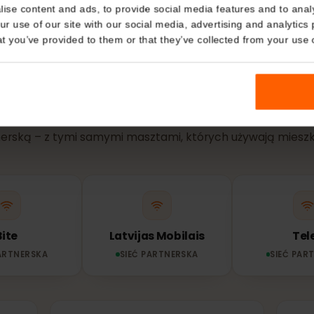
Details
kies
SIEĆ I ZASIĘG
nalise content and ads, to provide social media features and t
 your use of our site with our social media, advertising and a
j sieci korzysta T
n that you’ve provided to them or that they’ve collected from you
Łotwa?
Twój eSIM łączy się automatycznie z najsilniejszą dostę
rtnerską – z tymi samymi masztami, których używają 