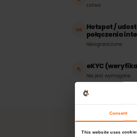
Prace w
Łotwa
Hotspot / ud
połączenia i
Nieograniczone
eKYC (weryfi
Nie jest wymagan