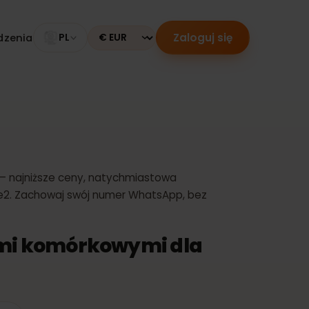
Zaloguj się
 urządzenia
PL
Currency
wa
 1,99 € – najniższe ceny, natychmiastowa
is & Tele2. Zachowaj swój numer WhatsApp, bez
anymi komórkowymi dla