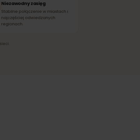
Tele2
EĆ PARTNERSKA
Niezawodny zasięg
Stabilne połączenie w miastach i
najczęściej odwiedzanych
regionach.
ążenia sieci.