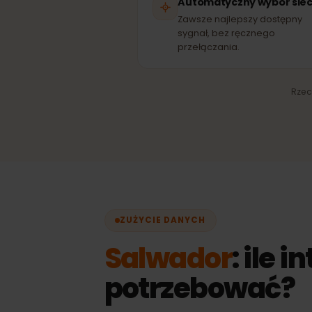
T
SI
Automatyczny wybór s
Zawsze najlepszy dostęp
sygnał, bez ręcznego
przełączania.
R