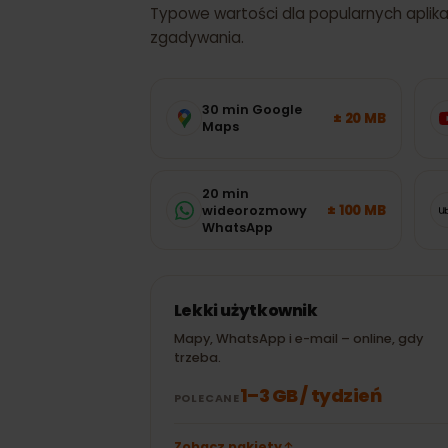
ZUŻYCIE DANYCH
Salwador
: ile
potrzebować?
Typowe wartości dla popularnych apli
zgadywania.
30 min Google
± 20 MB
Maps
20 min
± 100 MB
wideorozmowy
WhatsApp