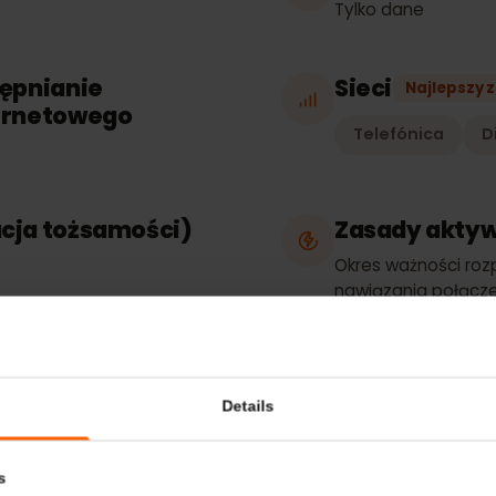
Rodzaj p
Tylko dane
ostępnianie
Sieci
Najl
nternetowego
Telefónica
kacja tożsamości)
Zasady a
e
Okres ważnoś
nawiązania po
dowolną obsł