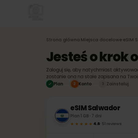
Strona główna
Miejsca docelowe
eS
›
›
Jesteś o kro
Zaloguj się, aby natychmiast aktywo
zostanie ona na stałe zapisana na T
Plan
Konto
Zainstaluj
2
3
eSIM
Salwador
Plan 1 GB · 7 dni
★★★★★
4.6
·
51
reviews