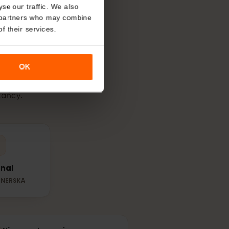
About
o analyse our traffic. We also
wój
eSIM
w
nalytics partners who may combine
r use of their services.
OK
pną siecią
mieszkańcy.