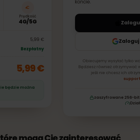
eSIM — zostanie ona 
koncie.
Prędkość
4G/5G
Z
5,99 €
Za
Bezpłatny
Obiecujemy wysyłać t
5,99 €
Będziesz również otrzy
jeśli nie chcesz 
śli nie będzie można
zaszyfrowane 