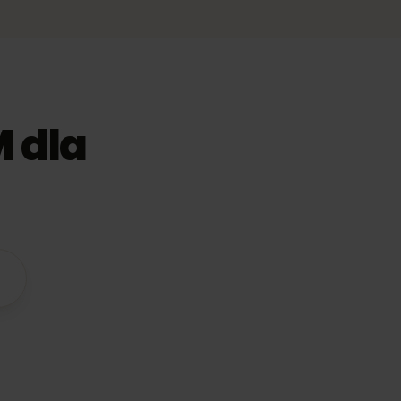
IM dla
odne