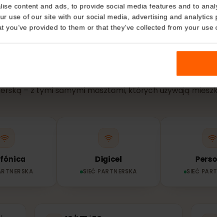
Details
kies
SIEĆ I ZASIĘG
nalise content and ads, to provide social media features and t
j sieci korzysta T
 your use of our site with our social media, advertising and a
n that you’ve provided to them or that they’ve collected from you
Salwador?
Twój eSIM łączy się automatycznie z najsilniejszą dostę
rtnerską – z tymi samymi masztami, których używają 