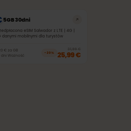
5GB 30dni
Przedpłacona eSIM Salwador z LTE | 4G |
5G danymi mobilnymi dla turystów
off, was
20,99 €
, now
16,99 €
20
% off, was
3
31,99 €
5,20 €
za
GB
25,99 €
−
20
%
30
dni
Ważność