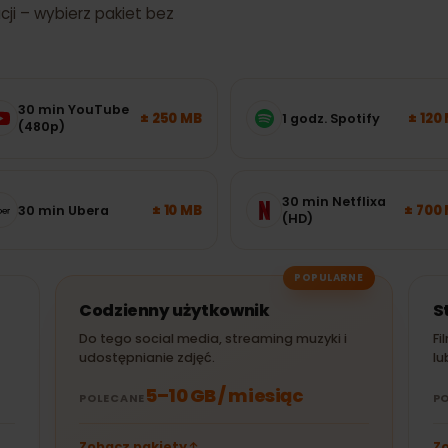
 internetu będziesz
kacji – wybierz pakiet bez
30 min YouTube
± 250 MB
1 godz. Spotify
(480p)
30 min Netflixa
± 10 MB
30 min Ubera
(HD)