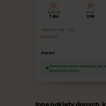
Ważność
Dane
7 dni
1 GB
Salwador 1 GB · 7 dni
Profil eSIM
Razem
Gwarancja zwrotu pieniędzy, je
skorzystać z planu