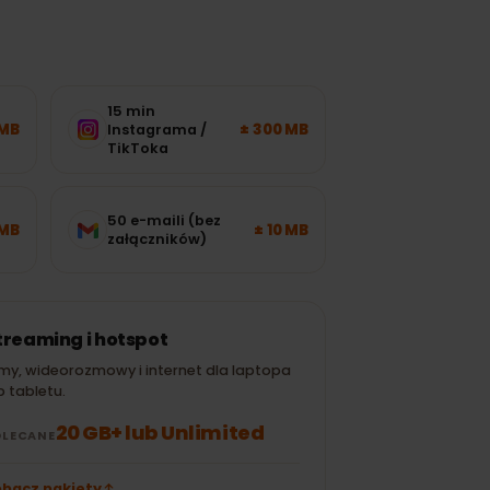
15 min
± 120 MB
± 300 MB
Instagrama /
TikToka
50 e-maili (bez
± 700 MB
± 10 MB
załączników)