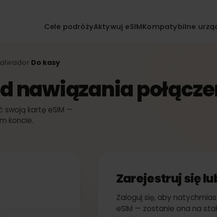
Cele podróży
Aktywuj eSIM
Kompatybilne
IM
Salwador
Do kasy
›
k od nawiązania połąc
wać swoją kartę eSIM —
woim koncie.
Zarejestruj si
Zaloguj się, aby nat