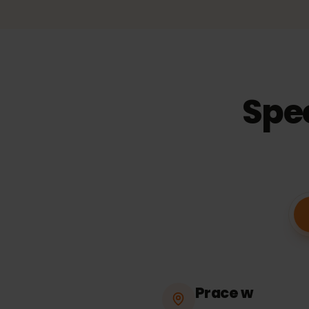
47,
−
20
%
30
dni
Ważność
Spe