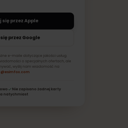
na stałe zapisana na Twoim
aloguj się przez Apple
loguj się przez Google
ylko ważne e-maile dotyczące jakości usług.
mywać wiadomości o specjalnych ofertach, ale
ich otrzymywać, wyślij nam wiadomość na
support@esimfox.com
256-bitowo
Nie zapisano żadnej karty
Działa natychmiast