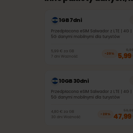
Inne pakiety danych
1GB 7dni
Przedpłacona eSIM Salwador z LTE | 4
5G danymi mobilnymi dla turystów
5,99 €
za
GB
5,
−
20
%
7
dni
Ważność
10GB 30dni
Przedpłacona eSIM Salwador z LTE | 4
5G danymi mobilnymi dla turystów
5
4,80 €
za
GB