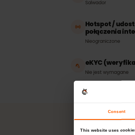
Prace w
Salwador
Hotspot / ud
połączenia i
Nieograniczone
eKYC (weryfi
Nie jest wymagan