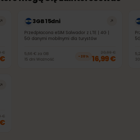
, które mogą Cię zainteresować
3GB 15dni
G |
Przedpłacona eSIM Salwador z LTE | 4G |
5G danymi mobilnymi dla turystów
20
% off, was
6,99 €
, now
5,99 €
20
% 
6,99 €
20,99 €
5,66 €
za
GB
99 €
16,99 €
−
20
%
15
dni
Ważność
G |
20
% off, was
59,99 €
, now
47,99 €
9,99 €