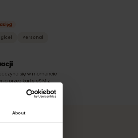
lanu
epszy zasięg
Digicel
Personal
ktywacji
ci rozpoczyna się w momencie
łączenia przez kartę eSIM z
ugiwana siecią.