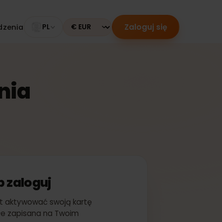
Zaloguj się
 urządzenia
PL
Currency
zenia
ę lub zaloguj
ychmiast aktywować swoją kartę