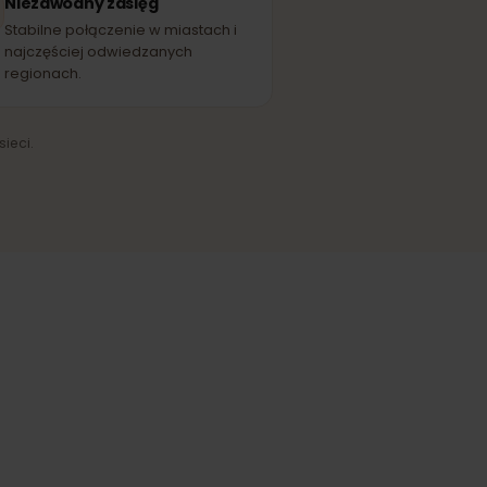
Personal
EĆ PARTNERSKA
Niezawodny zasięg
Stabilne połączenie w miastach i
najczęściej odwiedzanych
regionach.
ążenia sieci.