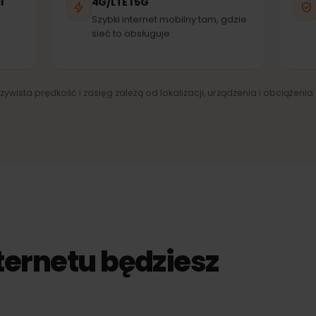
elefónica
Digicel
EĆ PARTNERSKA
SIEĆ PARTNERSKA
SI
ieci
4G/LTE i 5G
ny
Szybki internet mobilny tam, gdzie
sieć to obsługuje.
zeczywista prędkość i zasięg zależą od lokalizacji, urządzenia i obci