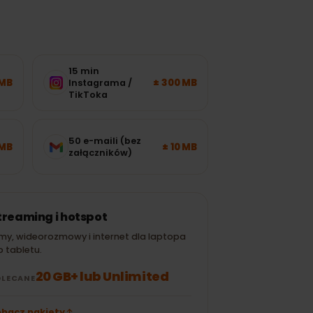
15 min
± 120 MB
± 300 MB
Instagrama /
TikToka
50 e-maili (bez
± 700 MB
± 10 MB
załączników)