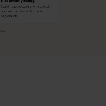
Personal
EĆ PARTNERSKA
Niezawodny zasięg
Stabilne połączenie w miastach i
najczęściej odwiedzanych
regionach.
ążenia sieci.