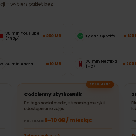
 internetu będziesz
kacji – wybierz pakiet bez
30 min YouTube
± 250 MB
1 godz. Spotify
(480p)
30 min Netflixa
± 10 MB
30 min Ubera
(HD)