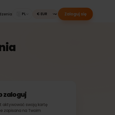
Zaloguj się
 urządzenia
PL
Currency
zenia
ę lub zaloguj
ychmiast aktywować swoją kartę