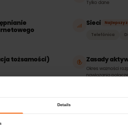
Rodzaj p
Tylko dane
ostępnianie
Sieci
Najl
nternetowego
Telefónica
kacja tożsamości)
Zasady a
e
Okres ważnoś
nawiązania po
dowolną obsł