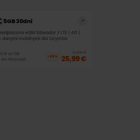
5GB 30dni
Przedpłacona eSIM Salwador z LTE | 4G |
5G danymi mobilnymi dla turystów
off, was
20,99 €
, now
16,99 €
20
% off, was
3
31,99 €
5,20 €
za
GB
25,99 €
−
20
%
30
dni
Ważność