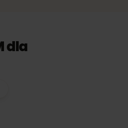
IM dla
odne