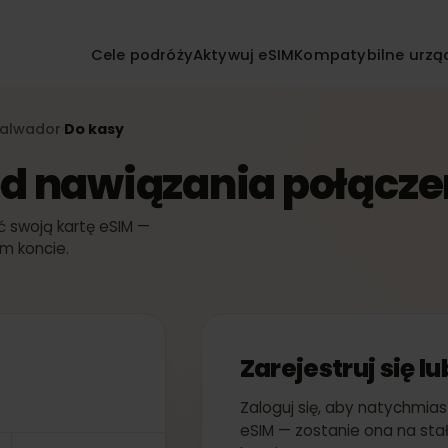
Cele podróży
Aktywuj eSIM
Kompatybilne
IM
Salwador
Do kasy
›
k od nawiązania połąc
wać swoją kartę eSIM —
woim koncie.
Zarejestruj si
Zaloguj się, aby nat