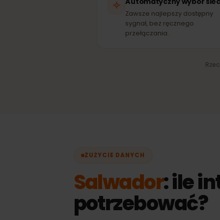
T
SI
Automatyczny wybór s
Zawsze najlepszy dostęp
sygnał, bez ręcznego
przełączania.
R