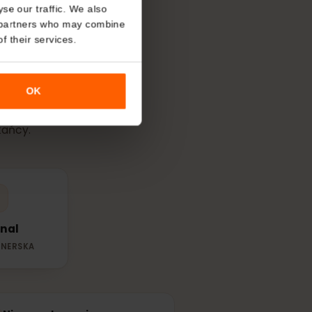
About
o analyse our traffic. We also
wój
eSIM
w
nalytics partners who may combine
r use of their services.
OK
pną siecią
mieszkańcy.