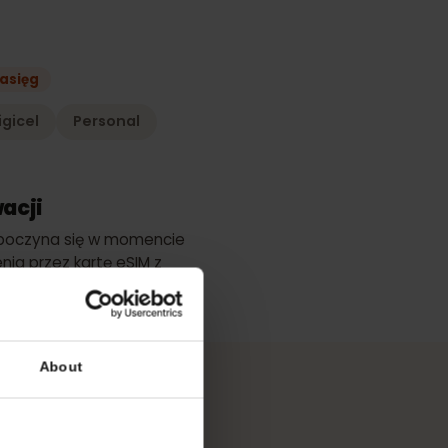
lanu
epszy zasięg
Digicel
Personal
ktywacji
ci rozpoczyna się w momencie
łączenia przez kartę eSIM z
ugiwana siecią.