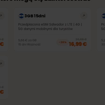
, które mogą Cię zainteresować
3GB 15dni
G |
Przedpłacona eSIM Salwador z LTE | 4G |
5G danymi mobilnymi dla turystów
20
% off, was
6,99 €
, now
5,99 €
20
% 
6,99 €
20,99 €
5,66 €
za
GB
99 €
16,99 €
−
20
%
15
dni
Ważność
G |
20
% off, was
59,99 €
, now
47,99 €
9,99 €