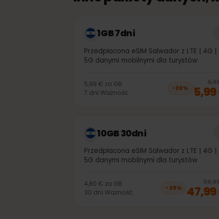
Inne pakiety danych
1GB 7dni
Przedpłacona eSIM Salwador z LTE | 4
5G danymi mobilnymi dla turystów
5,99 €
za
GB
5,
−
20
%
7
dni
Ważność
10GB 30dni
Przedpłacona eSIM Salwador z LTE | 4
5G danymi mobilnymi dla turystów
5
4,80 €
za
GB