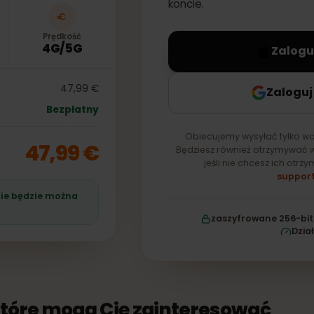
eSIM — zostanie ona 
koncie.
Prędkość
4G/5G
Z
47,99 €
Za
Bezpłatny
Obiecujemy wysyłać t
47,99 €
Będziesz również otrzy
jeśli nie chcesz 
śli nie będzie można
zaszyfrowane 