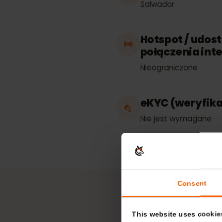
Prace w
Salwador
Hotspot / ud
połączenia i
Nieograniczone
eKYC (weryfi
Nie jest wymagan