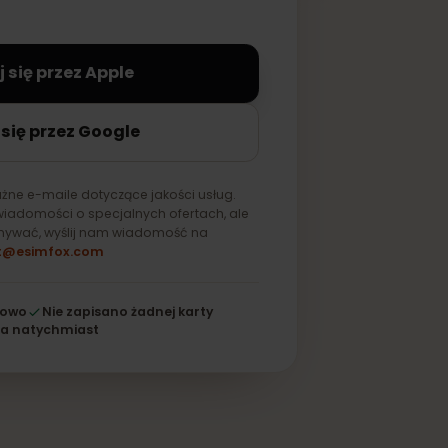
na stałe zapisana na Twoim
aloguj się przez Apple
loguj się przez Google
ylko ważne e-maile dotyczące jakości usług.
mywać wiadomości o specjalnych ofertach, ale
ich otrzymywać, wyślij nam wiadomość na
support@esimfox.com
256-bitowo
Nie zapisano żadnej karty
Działa natychmiast