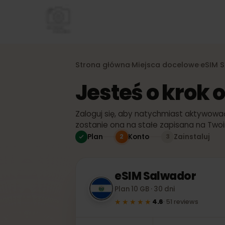
Strona główna
Miejsca docelowe
eS
›
›
Jesteś o kro
Zaloguj się, aby natychmiast aktywo
zostanie ona na stałe zapisana na T
Plan
Konto
Zainstaluj
2
3
eSIM
Salwador
Plan 10 GB · 30 dni
★★★★★
4.6
·
51
reviews