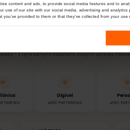
Details
kies
SIEĆ I ZASIĘG
nalise content and ads, to provide social media features and t
j sieci korzysta T
 your use of our site with our social media, advertising and a
n that you’ve provided to them or that they’ve collected from you
Salwador?
Twój eSIM łączy się automatycznie z najsilniejszą dostę
rtnerską – z tymi samymi masztami, których używają 