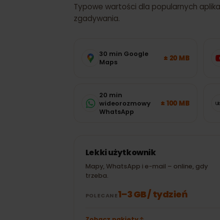
ZUŻYCIE DANYCH
Salwador
: ile
potrzebować?
Typowe wartości dla popularnych apli
zgadywania.
30 min Google
± 20 MB
Maps
20 min
± 100 MB
wideorozmowy
WhatsApp