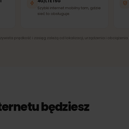
elefónica
Digicel
EĆ PARTNERSKA
SIEĆ PARTNERSKA
SI
ieci
4G/LTE i 5G
ny
Szybki internet mobilny tam, gdzie
sieć to obsługuje.
zeczywista prędkość i zasięg zależą od lokalizacji, urządzenia i obci