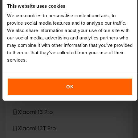
This website uses cookies
Google Pixel 9 Pro XL
We use cookies to personalise content and ads, to
provide social media features and to analyse our traffic.
Google Pixel Fold
We also share information about your use of our site with
our social media, advertising and analytics partners who
*
eSIM kompatybilny z
Xiaomi
may combine it with other information that you’ve provided
to them or that they’ve collected from your use of their
services.
Xiaomi 12T Pro
Xiaomi 13
OK
Xiaomi 13 Lite
Xiaomi 13 Pro
Xiaomi 13T Pro