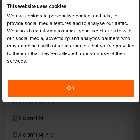
This website uses cookies
*
We use cookies to personalise content and ads, to
eSIM kompatybilny z
Xiaomi
provide social media features and to analyse our traffic.
We also share information about your use of our site with
Xiaomi 12T Pro
our social media, advertising and analytics partners who
may combine it with other information that you’ve provided
Xiaomi 13
to them or that they’ve collected from your use of their
services.
Xiaomi 13 Lite
Xiaomi 13 Pro
OK
Xiaomi 13T Pro
Xiaomi 14
Xiaomi 14 Pro