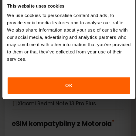
This website uses cookies
Xiaomi 14 Pro
We use cookies to personalise content and ads, to
Xiaomi 14T
provide social media features and to analyse our traffic.
We also share information about your use of our site with
our social media, advertising and analytics partners who
Xiaomi 14T Pro
may combine it with other information that you’ve provided
to them or that they’ve collected from your use of their
Xiaomi 15
services.
Xiaomi Redmi Note 11 Pro 5G
OK
Xiaomi Redmi Note 13 Pro
Xiaomi Redmi Note 13 Pro Plus
*
eSIM kompatybilny z
Motorola