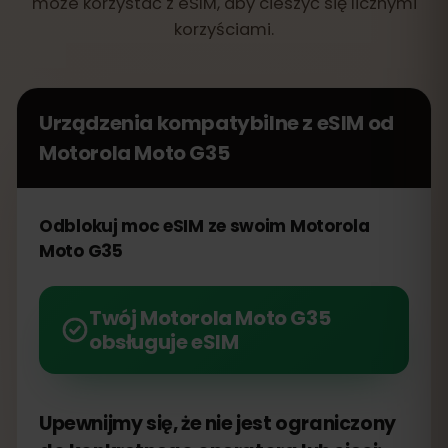
może korzystać z eSIM, aby cieszyć się licznymi
korzyściami.
Urządzenia kompatybilne z eSIM od
Motorola Moto G35
Odblokuj moc eSIM ze swoim Motorola
Moto G35
Twój Motorola Moto G35
obsługuje eSIM
Upewnijmy się, że nie jest ograniczony