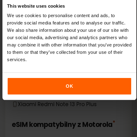
This website uses cookies
Xiaomi 14 Pro
We use cookies to personalise content and ads, to
Xiaomi 14T
provide social media features and to analyse our traffic.
We also share information about your use of our site with
our social media, advertising and analytics partners who
Xiaomi 14T Pro
may combine it with other information that you’ve provided
to them or that they’ve collected from your use of their
Xiaomi 15
services.
Xiaomi Redmi Note 11 Pro 5G
OK
Xiaomi Redmi Note 13 Pro
Xiaomi Redmi Note 13 Pro Plus
*
eSIM kompatybilny z
Motorola