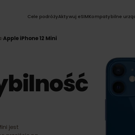
Cele podróży
Aktywuj eSIM
Kompatybilne
nia
›
Apple iPhone 12 Mini
ybilność
2 Mini
jest