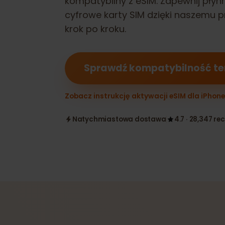
kompatybilny z eSIM. Zapewnij pł
cyfrowe karty SIM dzięki naszem
krok po kroku.
Sprawdź kompatybilność 
Zobacz instrukcję aktywacji eSIM dla iPho
Natychmiastowa dostawa
4.7 · 28,347