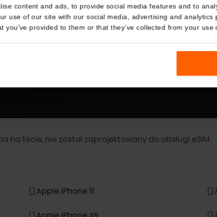
Details
kies
WIĘCEJ
nalise content and ads, to provide social media features and t
eSIM Device
 your use of our site with our social media, advertising and a
n that you’ve provided to them or that they’ve collected from you
Nasze karty eSIM działają również z następującymi urz
 ma na liście, nie został zaprojektowany do obsługi 