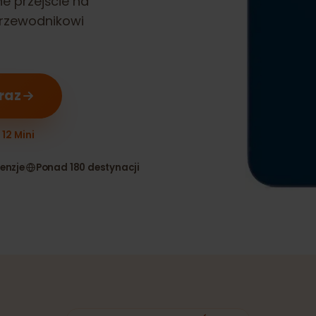
ynne przejście na
u przewodnikowi
teraz
ne 12 Mini
 recenzje
Ponad 180 destynacji