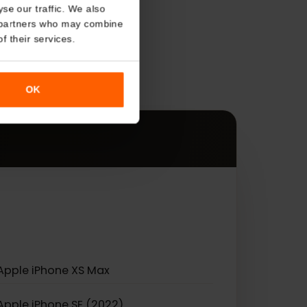
About
o analyse our traffic. We also
s
nalytics partners who may combine
r use of their services.
ądzeniami.
OK
eSIM.