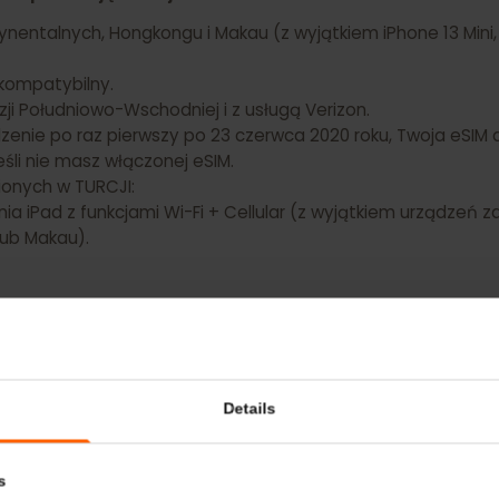
e NIE posiadają funkcji eSIM:
ntynentalnych, Hongkongu i Makau (z wyjątkiem iPhone 13 M
st kompatybilny.
w Azji Południowo-Wschodniej i z usługą Verizon.
rządzenie po raz pierwszy po 23 czerwca 2020 roku, Twoja e
, jeśli nie masz włączonej eSIM.
kupionych w TURCJI:
zenia iPad z funkcjami Wi-Fi + Cellular (z wyjątkiem urz
u lub Makau).