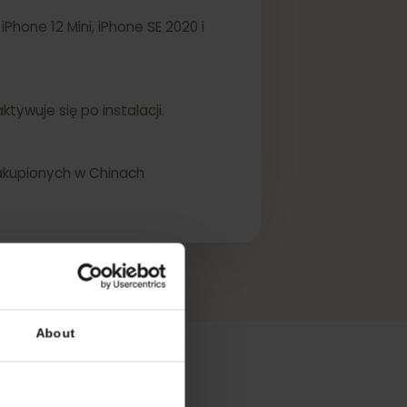
ini, iPhone 12 Mini, iPhone SE 2020 i
SIM aktywuje się po instalacji.
ądzeń zakupionych w Chinach