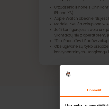
*Następujące urządzenia Appl
Urządzenia iPhone z Chin ko
iPhone XS).
Apple Watch obecnie NIE je
Modele Pixel 3a zakupione 
Jeśli konfigurujesz swoje u
Skontaktuj się z operatorem
*Dla iPhone'ów i iPadów za
Obsługiwane są tylko urząd
kontynentalnych, Hongkong