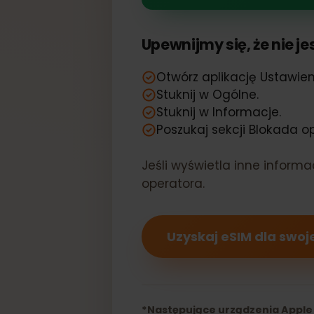
Twój Apple i
Upewnijmy się, że nie
Otwórz aplikację Ustaw
Stuknij w Ogólne.
Stuknij w Informacje.
Poszukaj sekcji Blokada
Jeśli wyświetla inne info
operatora.
Uzyskaj eSIM dla sw