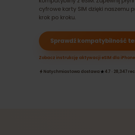
kompatybilny z eSIM. Zapewnij pł
cyfrowe karty SIM dzięki naszem
krok po kroku.
Sprawdź kompatybilność 
Zobacz instrukcję aktywacji eSIM dla iPho
Natychmiastowa dostawa
4.7 · 28,347