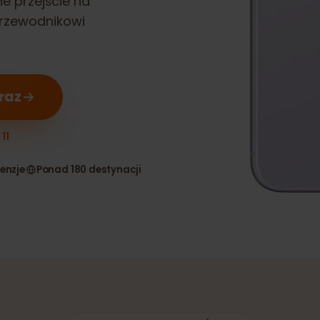
ynne przejście na
u przewodnikowi
teraz
ne 11
 recenzje
Ponad 180 destynacji