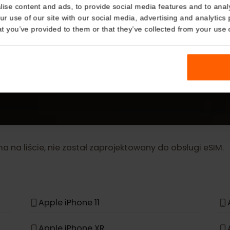
Details
kies
WIĘCEJ
nalise content and ads, to provide social media features and t
eSIM Device
 your use of our site with our social media, advertising and a
n that you’ve provided to them or that they’ve collected from you
Nasze karty eSIM działają również z następującymi urz
 ma na liście, nie został zaprojektowany do obsługi 