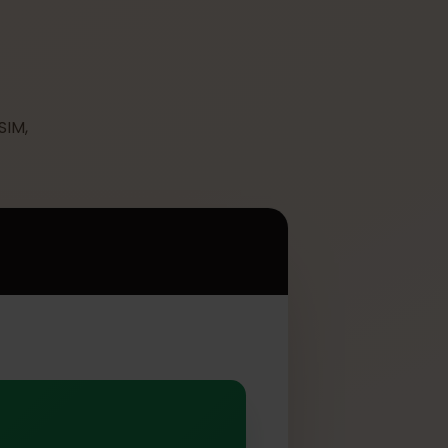
11
ać z eSIM,