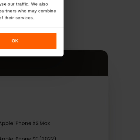
About
o analyse our traffic. We also
s
nalytics partners who may combine
r use of their services.
ądzeniami.
OK
eSIM.