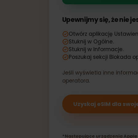
Twój Apple i
Upewnijmy się, że nie
Otwórz aplikację Ustaw
Stuknij w Ogólne.
Stuknij w Informacje.
Poszukaj sekcji Blokada
Jeśli wyświetla inne info
operatora.
Uzyskaj eSIM dla sw