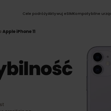
Cele podróży
Aktywuj eSIM
Kompatybilne
nia
›
Apple iPhone 11
ybilność
1
jest