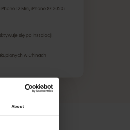
ini, iPhone 12 Mini, iPhone SE 2020 i
SIM aktywuje się po instalacji.
ądzeń zakupionych w Chinach