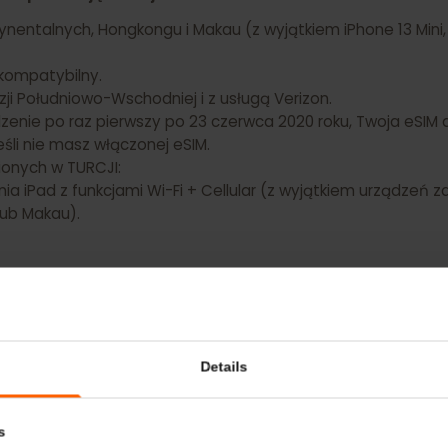
e NIE posiadają funkcji eSIM:
ntynentalnych, Hongkongu i Makau (z wyjątkiem iPhone 13 M
st kompatybilny.
w Azji Południowo-Wschodniej i z usługą Verizon.
rządzenie po raz pierwszy po 23 czerwca 2020 roku, Twoja e
, jeśli nie masz włączonej eSIM.
kupionych w TURCJI:
zenia iPad z funkcjami Wi-Fi + Cellular (z wyjątkiem urz
u lub Makau).