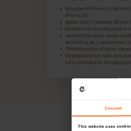
*Następujące urządzenia Appl
Urządzenia iPhone z Chin ko
iPhone XS).
Apple Watch obecnie NIE je
Modele Pixel 3a zakupione 
Jeśli konfigurujesz swoje u
Skontaktuj się z operatorem
*Dla iPhone'ów i iPadów za
Obsługiwane są tylko urząd
kontynentalnych, Hongkong