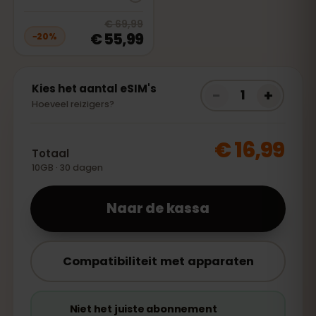
20
% off, was
€ 69,99
, now
€ 55,
€ 69,99
€ 55,99
−
20
%
Kies het aantal eSIM's
−
+
1
Hoeveel reizigers?
€ 16,99
Totaal
10GB · 30 dagen
Naar de kassa
Compatibiliteit met apparaten
Niet het juiste abonnement