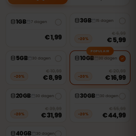
3GB
1GB
15 dagen
7 dagen
20
% 
€ 6,99
€ 1,99
€ 5,99
−
20
%
POPULAIR
5GB
10GB
30 dagen
30 dagen
20
% off, was
€ 10,99
, now
€ 8,99
20
% 
€ 10,99
€ 20,99
€ 8,99
€ 16,99
−
20
%
−
20
%
20GB
30GB
30 dagen
30 dagen
20
% off, was
€ 39,99
, now
€ 31,9
20
% 
€ 39,99
€ 55,99
€ 31,99
€ 44,99
−
20
%
−
20
%
40GB
30 dagen