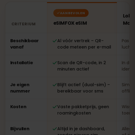
AANBEVOLEN
Loka
eSIMFOX eSIM
Mac
CRITERIUM
Vergelijking: een eSIMFOX eSIM tegenover een lokale 
Beschikbaar
Al vóór vertrek – QR-
Pas te
vanaf
code meteen per e-mail
luchth
Installatie
Scan de QR-code, in 2
In de 
minuten actief
identi
Je eigen
Blijft actief (dual-sim) –
Simwi
nummer
bereikbaar voor sms
offlin
Kosten
Vaste pakketprijs, geen
Wisse
roamingkosten
toeris
Bijvullen
Altijd in je dashboard,
Alleen
zonder nieuwe sim
of ap