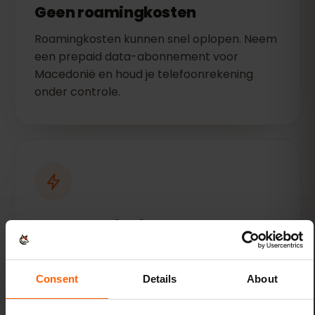
Geen roamingkosten
Roamingkosten kunnen snel oplopen. Neem
een prepaid data-abonnement voor
Macedonië en houd je telefoonrekening
onder controle.
Maak verbinding met een paar
tikjes
Activeer je eSIM vóór je vlucht — je data is
Consent
Details
About
direct klaar voor gebruik zodra je landt.