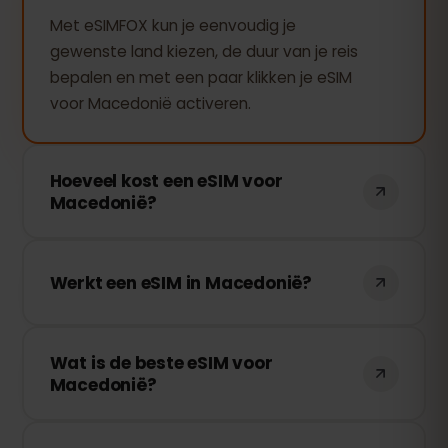
Met eSIMFOX kun je eenvoudig je
gewenste land kiezen, de duur van je reis
bepalen en met een paar klikken je eSIM
voor Macedonië activeren.
Hoeveel kost een eSIM voor
Macedonië?
De kosten van de eSIM voor Macedonië
hangen af van het aantal dagen dat je
Werkt een eSIM in Macedonië?
deze nodig hebt. Selecteer de gewenste
duur en de prijs wordt direct
Ja, absoluut. De eSIMFOX werkt in
weergegeven.
Wat is de beste eSIM voor
Macedonië. We hebben
Macedonië?
overeenkomsten met de beste lokale
providers om je een hoogwaardige
eSIMFOX biedt alleen verbindingen van
internetverbinding te bieden.