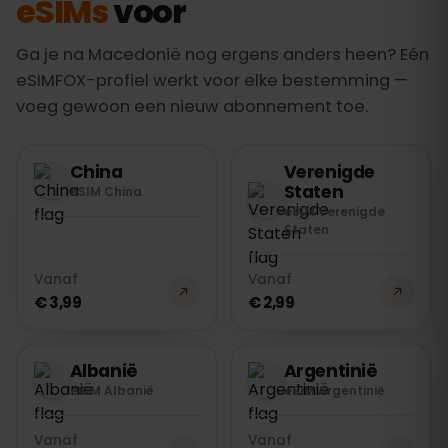
eSIMs
voor
nadelen — niets in te steken, niets terug
te sturen.
Ga je na Macedonië nog ergens anders heen? Eén
eSIMFOX-profiel werkt voor elke bestemming —
voeg gewoon een nieuw abonnement toe.
China
Verenigde
Staten
eSIM China
eSIM Verenigde
Staten
Vanaf
Vanaf
€ 3,99
€ 2,99
Albanië
Argentinië
eSIM Albanië
eSIM Argentinië
Vanaf
Vanaf