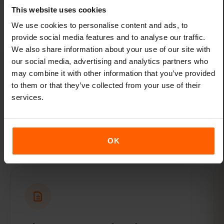
This website uses cookies
We use cookies to personalise content and ads, to
provide social media features and to analyse our traffic.
We also share information about your use of our site with
our social media, advertising and analytics partners who
may combine it with other information that you’ve provided
Flexibele abonnementen
to them or that they’ve collected from your use of their
Kies uit verschillende voordelige data-
services.
abonnementen voor Macedonië. Kies
precies zoveel of zo weinig data als je nodig
hebt.
OK