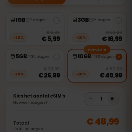
1GB
3GB
7 dagen
15 dagen
20
% off, was
€ 6,99
, now
€ 5,99
20
% 
€ 6,99
€ 20,99
€ 5,99
€ 16,99
−
20
%
−
20
%
POPULAIR
5GB
10GB
30 dagen
30 dagen
20
% off, was
€ 33,99
, now
€ 26,
20
% 
€ 33,99
€ 60,99
€ 26,99
€ 48,99
−
20
%
−
20
%
Kies het aantal eSIM's
−
+
1
Hoeveel reizigers?
€ 48,99
Totaal
10GB · 30 dagen