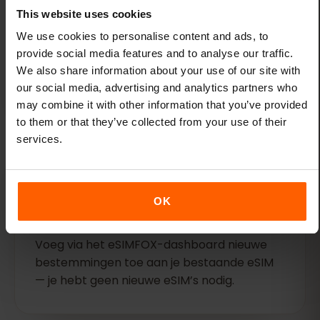
This website uses cookies
Flexibele abonnementen
We use cookies to personalise content and ads, to
Kies uit verschillende voordelige data-
provide social media features and to analyse our traffic.
abonnementen voor Colombia. Kies precies
We also share information about your use of our site with
zoveel of zo weinig data als je nodig hebt.
our social media, advertising and analytics partners who
may combine it with other information that you’ve provided
to them or that they’ve collected from your use of their
services.
OK
Eén eSIM voor al je reizen
Voeg via het eSIMFOX-dashboard nieuwe
bestemmingen toe aan je bestaande eSIM
— je hebt geen nieuwe eSIM’s nodig.