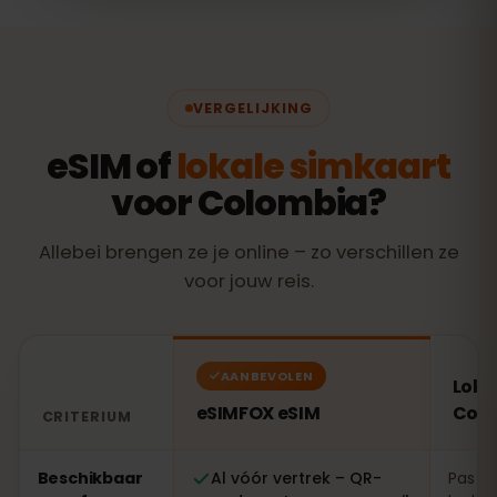
VERGELIJKING
eSIM of
lokale simkaart
voor Colombia?
Allebei brengen ze je online – zo verschillen ze
voor jouw reis.
AANBEVOLEN
Loka
eSIMFOX eSIM
Col
CRITERIUM
Vergelijking: een eSIMFOX eSIM tegenover een lokale s
Beschikbaar
Al vóór vertrek – QR-
Pas te