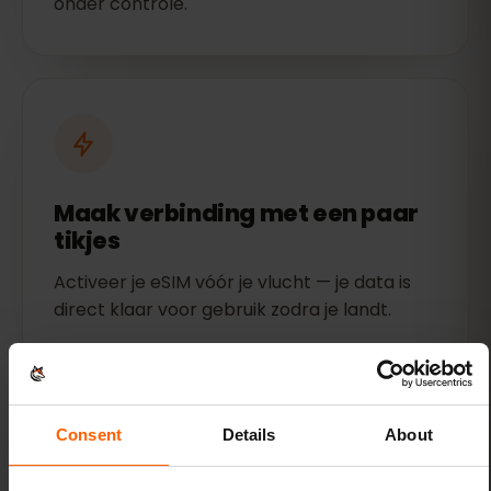
onder controle.
Maak verbinding met een paar
tikjes
Activeer je eSIM vóór je vlucht — je data is
direct klaar voor gebruik zodra je landt.
Consent
Details
About