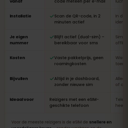
vanaf
code meteen per e-mail
luchth
Installatie
Scan de QR-code, in 2
In de 
minuten actief
identi
Je eigen
Blijft actief (dual-sim) –
Simwi
nummer
bereikbaar voor sms
offlin
Kosten
Vaste pakketprijs, geen
Wisse
roamingkosten
toeris
Bijvullen
Altijd in je dashboard,
Alleen
zonder nieuwe sim
of ap
Ideaal voor
Reizigers met een eSIM-
Telefo
geschikte telefoon
heel l
Voor de meeste reizigers is de eSIM de
snellere en