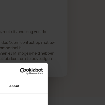
eSIMs, met uitzondering van de
 en provider. Neem contact op met uw
SIM-compatibel is.
 VS kunnen eSIM-mogelijkheid hebben
apparaatfabrikant om te bevestigen