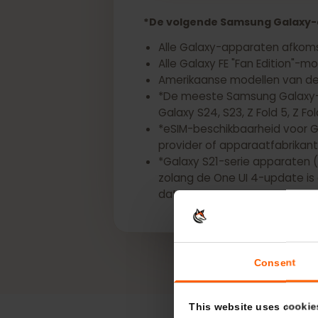
Krijg nu een eSIM v
*De volgende Samsung Galax
Alle Galaxy-apparaten afk
Alle Galaxy FE "Fan Edition
Amerikaanse modellen van d
*De meeste Samsung Galax
Galaxy S24, S23, Z Fold 5, Z 
*eSIM-beschikbaarheid voo
provider of apparaatfabri
*Galaxy S21-serie apparat
zolang de One UI 4-update
dat uw Samsung-apparaat 