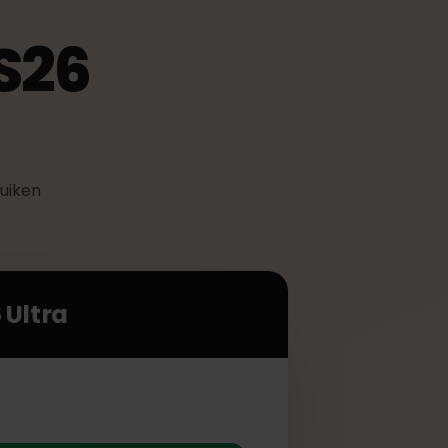
 S26
n gebruiken
S26 Ultra