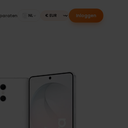
Inloggen
le apparaten
NL
Currency