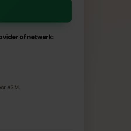
M
ke provider of netwerk:
ld voor eSIM.