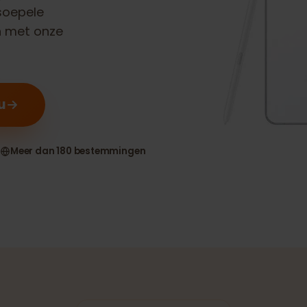
xy S26 Ultra
en soepele
ten met onze
t nu
ngen
Meer dan 180 bestemmingen