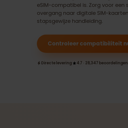
Controleer of jouw
Samsung Gala
eSIM-compatibel is. Zorg voor e
overgang naar digitale SIM-kaar
stapsgewijze handleiding.
Controleer compatibilitei
Directe levering
4.7 · 28,347 beoordeli