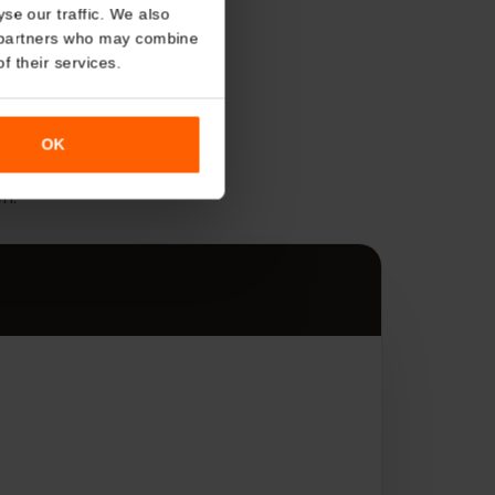
About
o analyse our traffic. We also
nalytics partners who may combine
r use of their services.
s
OK
araten.