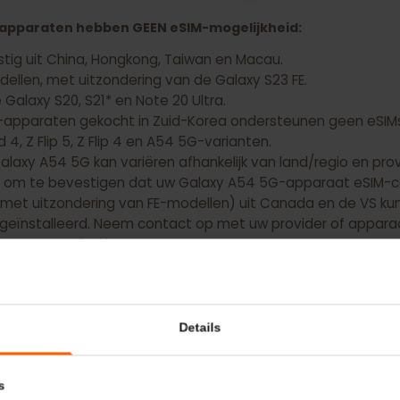
oor uw Samsung Galaxy S26 Ultra
y-apparaten hebben GEEN eSIM-mogelijkheid:
omstig uit China, Hongkong, Taiwan en Macau.
"-modellen, met uitzondering van de Galaxy S23 FE.
e Galaxy S20, S21* en Note 20 Ultra.
y-apparaten gekocht in Zuid-Korea ondersteunen geen 
Fold 4, Z Flip 5, Z Flip 4 en A54 5G-varianten.
r Galaxy A54 5G kan variëren afhankelijk van land/regio
kant om te bevestigen dat uw Galaxy A54 5G-apparaat e
en (met uitzondering van FE-modellen) uit Canada en de
 is geïnstalleerd. Neem contact op met uw provider of 
eSIM-compatibel is.