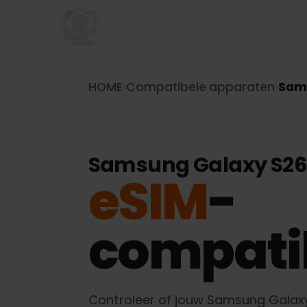
HOME
›
Compatibele apparaten
›
S
Samsung Galaxy S2
eSIM
-
compatib