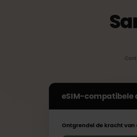
S
Co
eSIM-compatibel