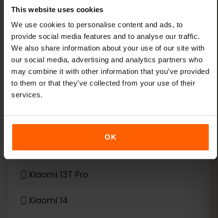
This website uses cookies
Google Pixel Fold
We use cookies to personalise content and ads, to
provide social media features and to analyse our traffic.
*
eSIM compatibel met
Xiaomi
We also share information about your use of our site with
our social media, advertising and analytics partners who
Xiaomi 12T Pro
may combine it with other information that you’ve provided
to them or that they’ve collected from your use of their
services.
Xiaomi 13
Xiaomi 13 Lite
OK
Xiaomi 13 Pro
Xiaomi 13T Pro
Xiaomi 14