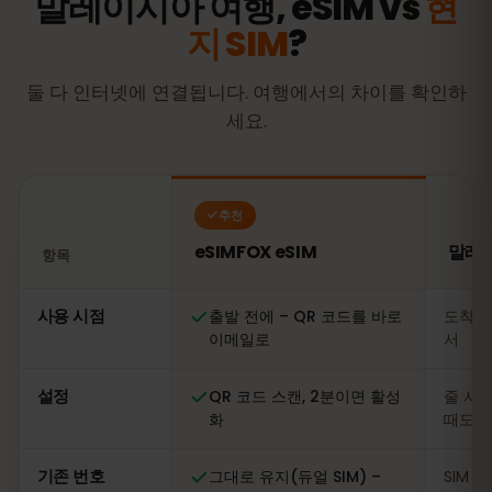
말레이시아 여행, eSIM vs
현
지 SIM
?
둘 다 인터넷에 연결됩니다. 여행에서의 차이를 확인하
세요.
추천
eSIMFOX eSIM
말레이
항목
비교: eSIMFOX eSIM과 말레이시아 현지 SIM 카드
사용 시점
출발 전에 – QR 코드를 바로
도착 
이메일로
서
설정
QR 코드 스캔, 2분이면 활성
줄 서기
화
때도
기존 번호
그대로 유지(듀얼 SIM) –
SIM 