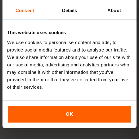
Consent
Details
About
패키지 보기
모든 수치는 참고용입니다. 실제 사용량은 기기, 앱 설정, 사용 습관에 따
This website uses cookies
라 달라집니다.
We use cookies to personalise content and ads, to
provide social media features and to analyse our traffic.
We also share information about your use of our site with
our social media, advertising and analytics partners who
may combine it with other information that you’ve
provided to them or that they’ve collected from your use
활성화
of their services.
말레이시아 eSIM을
3단계
로 활
성화하기
OK
몇 분이면 준비 완료 — 물리 SIM 카드가 필요 없습니다.