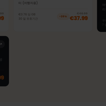
50GB 30일
바일 데이
선불 eSIM 리투아니아 LTE | 4G | 5G 모바일 데이
터 (여행자용)
20
% off, was
€38.99
, now
€30.99
20
% 
€38.99
€46.99
€0.76
당
GB
.99
€37.99
−
20
%
30
일
유효기간
터 제공
.99