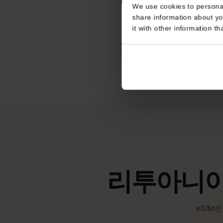
리투아니아
Consent
핫스팟 / 테더링
This website uses coo
무제한
We use cookies to perso
share information about
it with other informatio
eKYC (신원 확
필수 아님