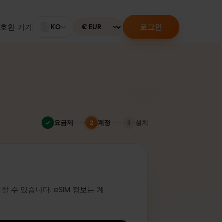
로그인
M 활성화
호환 기기
KO
Currency
다
요금제
계정
설치
2
3
인
 활성화할 수 있습니다. eSIM 정보는 계
니다.