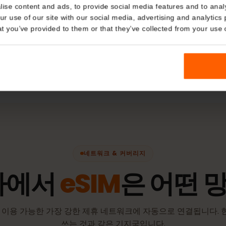
데이터 전용
Details
네트워크
kies
Bite
Om
nalise content and ads, to provide social media features and t
 your use of our site with our social media, advertising and a
n that you’ve provided to them or that they’ve collected from you
인)
활성화 정
유효 기간은 e
점부터 시작됩
네트워크 & 커버리지