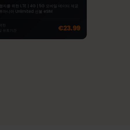
∞
리투아니아 Unlimited 7
일
여행자를 위한 LTE | 4G | 5G 모바일 데이터 제공
리투아니아 Unlimited 선불 eSIM
off, was
€46.99
, now
€37.99
무제한
€23.99
7
일
유효기간