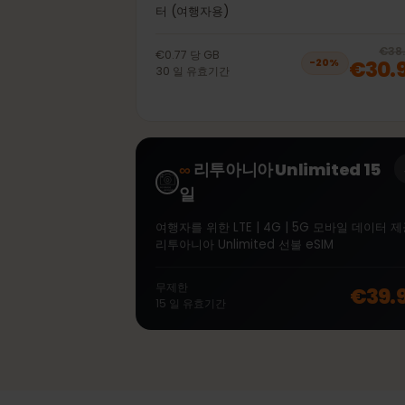
40GB 30일
선불 eSIM 리투아니아 LTE | 4G | 5G 모
터 (여행자용)
€0.77
당
GB
€30
−
20
%
30
일
유효기간
∞
리투아니아 Unlimited 15
일
여행자를 위한 LTE | 4G | 5G 모바일 데이
리투아니아 Unlimited 선불 eSIM
무제한
€39
15
일
유효기간