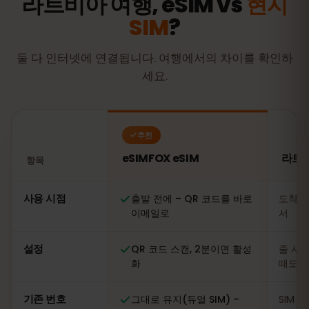
라트비아 여행, eSIM vs
현지
SIM
?
둘 다 인터넷에 연결됩니다. 여행에서의 차이를 확인하
세요.
추천
eSIMFOX eSIM
라트비
항목
비교: eSIMFOX eSIM과 라트비아 현지 SIM 카드
사용 시점
출발 전에 – QR 코드를 바로
도착 
이메일로
서
설정
QR 코드 스캔, 2분이면 활성
줄 서기
화
때도
기존 번호
그대로 유지(듀얼 SIM) –
SIM 