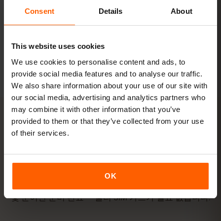
Consent
Details
About
패키지 보기
This website uses cookies
모든 수치는 참고용입니다. 실제 사용량은 기기, 앱 설정, 사용 습관에 따
라 달라집니다.
We use cookies to personalise content and ads, to
provide social media features and to analyse our traffic.
We also share information about your use of our site with
our social media, advertising and analytics partners who
may combine it with other information that you’ve
provided to them or that they’ve collected from your use
of their services.
활성화
라트비아 eSIM을
3단계
로 활성
화하기
OK
몇 분이면 준비 완료 — 물리 SIM 카드가 필요 없습니다.