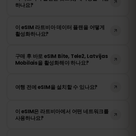
하나요?
로그인하여 원하는 데이터 용량을 선택하세
요.
네! 모바일 데이터를 핫스팟 또는 테더링을
이 eSIM 라트비아 데이터 플랜을 어떻게
통해 다른 기기와 공유할 수 있습니다. 다만,
활성화하나요?
속도 및 이용 가능 여부는 현지 네트워크 사
업자에 따라 달라질 수 있습니다.
구매 후 QR 코드를 받게 됩니다. 스마트폰의
구매 후 바로 eSIM Bite, Tele2, Latvijas
eSIM 설정에서 QR 코드를 스캔하면 즉시 활
Mobilais을 활성화해야 하나요?
성화됩니다. 물리적인 SIM 카드 교체가 필요
없습니다!
아니요! 언제든지 eSIM을 설치할 수 있습니
다. 단, Bite, Tele2, Latvijas Mobilais 내 네트
여행 전에 eSIM을 설치할 수 있나요?
워크에 처음 연결될 때부터 유효 기간이 시
작됩니다.
네! 원활한 이용을 위해 여행 전에 eSIM을 미
이 eSIM은 라트비아에서 어떤 네트워크를
리 설치하는 것을 권장합니다. 다만, 라트비
사용하나요?
아에 도착하기 전까지 네트워크에 연결하지
마세요. 그렇지 않으면 조기에 활성화될 수
이 eSIM은 라트비아에서 가장 안정적인 네트
있습니다.