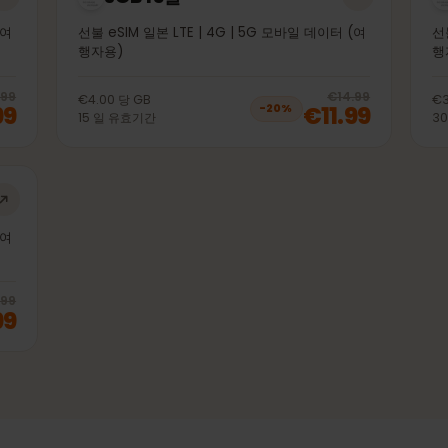
3GB 15일
이터 (여
선불 eSIM 일본 LTE | 4G | 5G 모바일 데이터 (여
행자용)
20
% off, was
€5.99
, now
€4.99
20
% 
€5.99
€14.99
€4.00
당
GB
.99
€11.99
−
20
%
15
일
유효기간
이터 (여
20
% off, was
€43.99
, now
€34.99
€43.99
.99