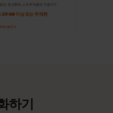
이메일 50통(첨부 없
± 700 MB
± 10 MB
음)
스트리밍·핫스팟
동영상, 영상통화, 노트북·태블릿 연결까지.
20 GB 이상 또는 무제한
추천
패키지 보기