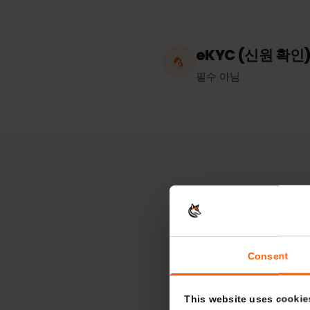
핫스팟 / 테더링
무제한
eKYC (신원 확
필수 아님