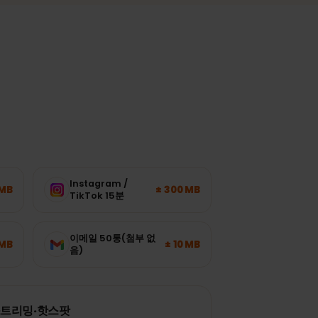
다.
Instagram /
± 120 MB
± 300 MB
TikTok 15분