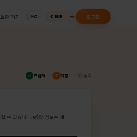
로그인
M 활성화
호환 기기
KO
Currency
다
요금제
계정
설치
2
3
인
 활성화할 수 있습니다. eSIM 정보는 계
니다.