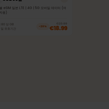
5GB 30일
선불 eSIM 일본 LTE | 4G | 5G 모바일 데이터 (여
행자용)
off, was
€14.99
, now
€11.99
20
% off, was
€23.99
€3.80
당
GB
€18.99
−
20
%
30
일
유효기간