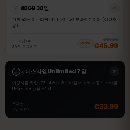
40GB 30일
선불 eSIM 이스라엘 LTE | 4G | 5G 모바일 데이터 (여행자
용)
20
% 
€58.99
€1.17
당
GB
€46.99
−
20
%
30
일
유효기간
∞
이스라엘 Unlimited 7 일
여행자를 위한 LTE | 4G | 5G 모바일 데이터 제공 이스라엘
Unlimited 선불 eSIM
무제한
€33.99
7
일
유효기간