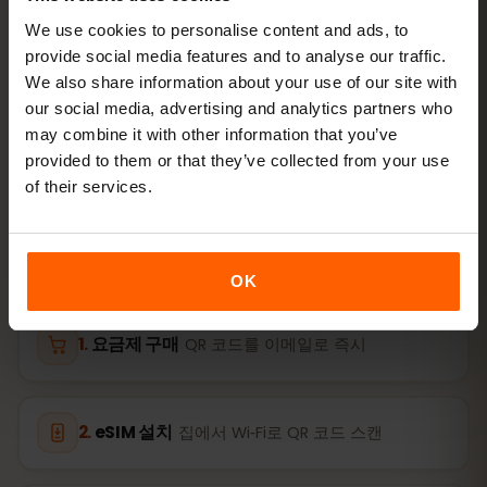
We use cookies to personalise content and ads, to
provide social media features and to analyse our traffic.
활성화
We also share information about your use of our site with
이스라엘 eSIM을
3단계
로 활성
our social media, advertising and analytics partners who
may combine it with other information that you’ve
화하기
provided to them or that they’ve collected from your use
of their services.
몇 분이면 준비 완료 — 물리 SIM 카드가 필요 없습니다.
OK
요금제 구매
QR 코드를 이메일로 즉시
eSIM 설치
집에서 Wi‑Fi로 QR 코드 스캔