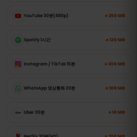
± 250 MB
YouTube 30분(480p)
± 120 MB
Spotify 1시간
± 300 MB
Instagram / TikTok 15분
± 100 MB
WhatsApp 영상통화 20분
± 10 MB
Uber 30분
± 700 MB
Netflix 30분(HD)