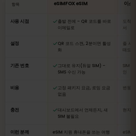
eSIMFOX eSIM
이스라
항목
비교: eSIMFOX eSIM과 이스라엘 현지 SIM 카드
사용 시점
출발 전에 – QR 코드를 바로
도착 
이메일로
서
설정
QR 코드 스캔, 2분이면 활성
줄 서기
화
때도
기존 번호
그대로 유지(듀얼 SIM) –
SIM 
SMS 수신 가능
인
비용
고정 패키지 요금, 로밍 요금
변동적
없음
충전
대시보드에서 언제든지, 새
현지 
SIM 불필요
이런 분께
eSIM 지원 휴대폰을 쓰는 여행
eSIM