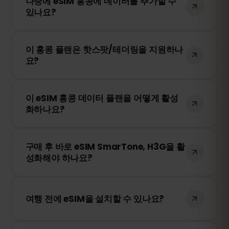
나중에 eSIM 홍콩에 데이터를 추가할 수
됩니다. eSIMFOX 대시보드에서 간편하게 추
있나요?
가 데이터를 구매하여 계속 사용할 수 있습
니다.
네! eSIM을 다시 설치할 필요 없이 언제든지
이 홍콩 플랜은 핫스팟/테더링을 지원하나
추가 데이터를 구매할 수 있습니다. 계정에
요?
로그인하여 원하는 데이터 용량을 선택하세
요.
네! 모바일 데이터를 핫스팟 또는 테더링을
이 eSIM 홍콩 데이터 플랜을 어떻게 활성
통해 다른 기기와 공유할 수 있습니다. 다만,
화하나요?
속도 및 이용 가능 여부는 현지 네트워크 사
업자에 따라 달라질 수 있습니다.
구매 후 QR 코드를 받게 됩니다. 스마트폰의
구매 후 바로 eSIM SmarTone, H3G을 활
eSIM 설정에서 QR 코드를 스캔하면 즉시 활
성화해야 하나요?
성화됩니다. 물리적인 SIM 카드 교체가 필요
없습니다!
아니요! 언제든지 eSIM을 설치할 수 있습니
다. 단, SmarTone, H3G 내 네트워크에 처음
여행 전에 eSIM을 설치할 수 있나요?
연결될 때부터 유효 기간이 시작됩니다.
네! 원활한 이용을 위해 여행 전에 eSIM을 미