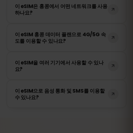
이 eSIM은 홍콩에서 어떤 네트워크를 사용
리 설치하는 것을 권장합니다. 다만, 홍콩에
하나요?
도착하기 전까지 네트워크에 연결하지 마세
요. 그렇지 않으면 조기에 활성화될 수 있습
이 eSIM은 홍콩에서 가장 안정적인 네트워크
니다.
이 eSIM 홍콩 데이터 플랜으로 4G/5G 속
를 자동으로 선택하여 연결됩니다. 예를 들어
도를 이용할 수 있나요?
SmarTone, H3G 등이 포함될 수 있습니다.
네! 이 eSIM은 4G/LTE를 지원하며, 홍콩에서
이 eSIM을 여러 기기에서 사용할 수 있나
5G가 제공되는 경우 5G 연결도 가능합니다.
요?
빠르고 안정적인 인터넷을 경험하세요.
아니요. eSIM은 활성화된 기기에만 연결됩니
이 eSIM으로 음성 통화 및 SMS를 이용할
다. 스마트폰을 변경하는 경우 새로운 eSIM
수 있나요?
을 구매해야 합니다.
아니요. 이 eSIM은 데이터 전용입니다. 하지
만 WhatsApp, FaceTime, Skype 등의 VoIP
앱을 통해 음성 통화 및 메시지를 주고받을