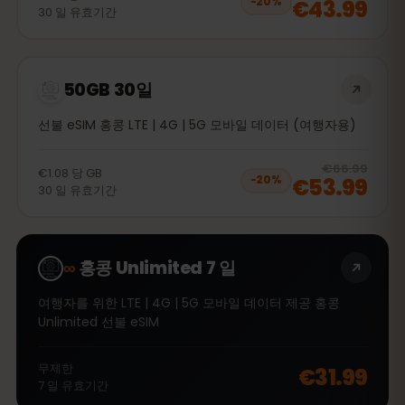
€43.99
−
20
%
30
일
유효기간
50GB 30일
선불 eSIM 홍콩 LTE | 4G | 5G 모바일 데이터 (여행자용)
20
% 
€66.99
€1.08
당
GB
€53.99
−
20
%
30
일
유효기간
∞
홍콩 Unlimited 7 일
여행자를 위한 LTE | 4G | 5G 모바일 데이터 제공 홍콩
Unlimited 선불 eSIM
무제한
€31.99
7
일
유효기간