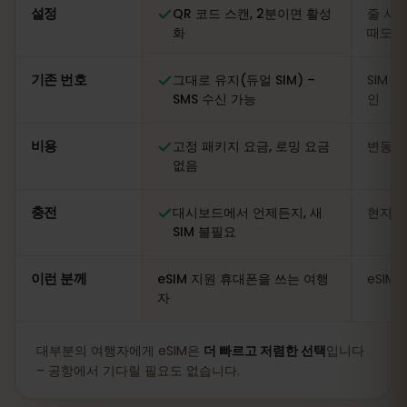
설정
QR 코드 스캔, 2분이면 활성
줄 서기
화
때도
기존 번호
그대로 유지(듀얼 SIM) –
SIM 
SMS 수신 가능
인
비용
고정 패키지 요금, 로밍 요금
변동적
없음
충전
대시보드에서 언제든지, 새
현지 
SIM 불필요
이런 분께
eSIM 지원 휴대폰을 쓰는 여행
eSIM
자
대부분의 여행자에게 eSIM은
더 빠르고 저렴한 선택
입니다
– 공항에서 기다릴 필요도 없습니다.