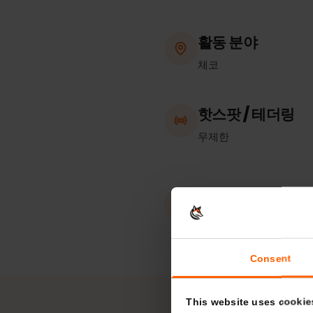
활동 분야
체코
핫스팟 / 테더링
무제한
eKYC (신원 확
필수 아님