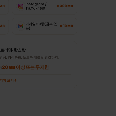
Instagram /
± 120 MB
± 300 MB
TikTok 15분
이메일 50통(첨부 없
± 700 MB
± 10 MB
음)
스트리밍·핫스팟
동영상, 영상통화, 노트북·태블릿 연결까지.
20 GB 이상 또는 무제한
추천