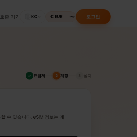
로그인
M 활성화
호환 기기
KO
Currency
다
요금제
계정
설치
2
3
인
 활성화할 수 있습니다. eSIM 정보는 계
니다.