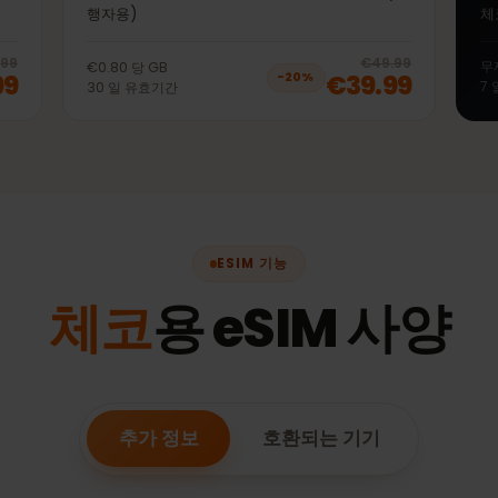
50GB 30일
이터 (여
선불 eSIM 체코 LTE | 4G | 5G 모바일 데이터 (여
행자용)
20
% off, was
€39.99
, now
€31.99
20
% 
€39.99
€49.99
€0.80
당
GB
1.99
€39.99
−
20
%
30
일
유효기간
ESIM 기능
체코
용 eSIM 사