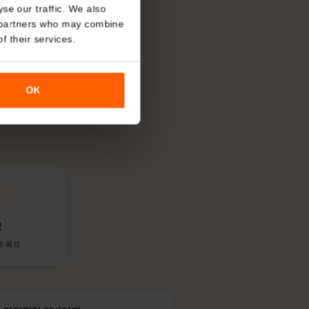
니다.
About
o analyse our traffic. We also
nalytics partners who may combine
r use of their services.
을 쓰나요?
OK
니다. 현지인이