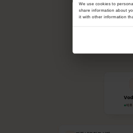
Consent
This website uses coo
We use cookies to perso
share information about
it with other informatio
체코
eS