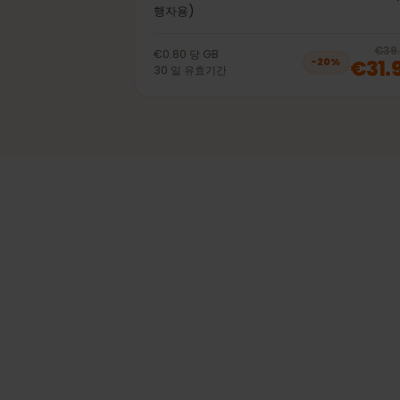
40GB 30일
선불 eSIM 체코 LTE | 4G | 5G 모바일 데
행자용)
€0.80
당
GB
€3
−
20
%
30
일
유효기간