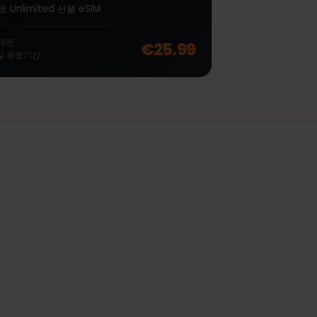
∞
체코 Unlimited 7 일
여행자를 위한 LTE | 4G | 5G 모바일 데이터 제공
체코 Unlimited 선불 eSIM
off, was
€49.99
, now
€39.99
무제한
€25.99
7
일
유효기간
양