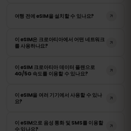
없습니다!
아니요! 언제든지 eSIM을 설치할 수 있습니
다. 단, Tele2, Hrvatski, VIPnet 내 네트워크
여행 전에 eSIM을 설치할 수 있나요?
에 처음 연결될 때부터 유효 기간이 시작됩
니다.
네! 원활한 이용을 위해 여행 전에 eSIM을 미
이 eSIM은 크로아티아에서 어떤 네트워크
리 설치하는 것을 권장합니다. 다만, 크로아
를 사용하나요?
티아에 도착하기 전까지 네트워크에 연결하
지 마세요. 그렇지 않으면 조기에 활성화될
이 eSIM은 크로아티아에서 가장 안정적인 네
수 있습니다.
이 eSIM 크로아티아 데이터 플랜으로
트워크를 자동으로 선택하여 연결됩니다. 예
4G/5G 속도를 이용할 수 있나요?
를 들어 Tele2, Hrvatski, VIPnet 등이 포함될
수 있습니다.
네! 이 eSIM은 4G/LTE를 지원하며, 크로아티
이 eSIM을 여러 기기에서 사용할 수 있나
아에서 5G가 제공되는 경우 5G 연결도 가능
요?
합니다. 빠르고 안정적인 인터넷을 경험하세
요.
아니요. eSIM은 활성화된 기기에만 연결됩니
이 eSIM으로 음성 통화 및 SMS를 이용할
다. 스마트폰을 변경하는 경우 새로운 eSIM
수 있나요?
을 구매해야 합니다.