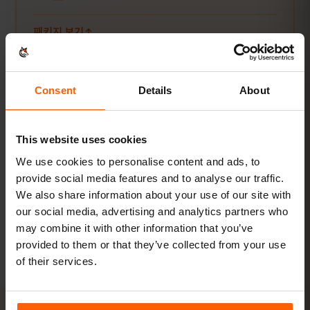
패키지 보기
스트리밍·핫스팟
Consent
Details
About
동영상, 영상통화, 노트북·태블릿 연결까지.
20 GB 이상 또는 무제한
This website uses cookies
추천
We use cookies to personalise content and ads, to
패키지 보기
provide social media features and to analyse our traffic.
We also share information about your use of our site with
our social media, advertising and analytics partners who
모든 수치는 참고용입니다. 실제 사용량은 기기, 앱 설정, 사용 습관에 따
may combine it with other information that you’ve
라 달라집니다.
provided to them or that they’ve collected from your use
of their services.