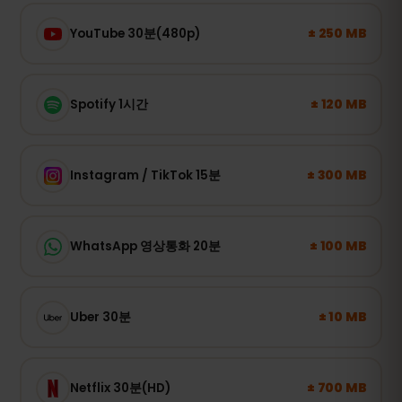
± 250 MB
YouTube 30분(480p)
± 120 MB
Spotify 1시간
± 300 MB
Instagram / TikTok 15분
± 100 MB
WhatsApp 영상통화 20분
± 10 MB
Uber 30분
± 700 MB
Netflix 30분(HD)