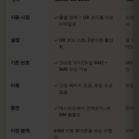
항목
비교: eSIMFOX eSIM과 크로아티아 현지 SIM 카드
사용 시점
출발 전에 – QR 코드를 바로
도착 
이메일로
서
설정
QR 코드 스캔, 2분이면 활성
줄 서기
화
때도
기존 번호
그대로 유지(듀얼 SIM) –
SIM 
SMS 수신 가능
인
비용
고정 패키지 요금, 로밍 요금
변동적
없음
충전
대시보드에서 언제든지, 새
현지 
SIM 불필요
이런 분께
eSIM 지원 휴대폰을 쓰는 여행
eSIM
자