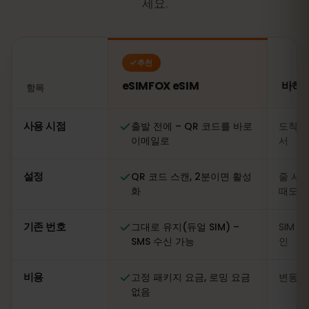
세요.
추천
eSIMFOX eSIM
바하마
항목
비교: eSIMFOX eSIM과 바하마 현지 SIM 카드
사용 시점
출발 전에 – QR 코드를 바로
도착 
이메일로
서
설정
QR 코드 스캔, 2분이면 활성
줄 서기
화
때도
기존 번호
그대로 유지(듀얼 SIM) –
SIM 
SMS 수신 가능
인
비용
고정 패키지 요금, 로밍 요금
변동적
없음