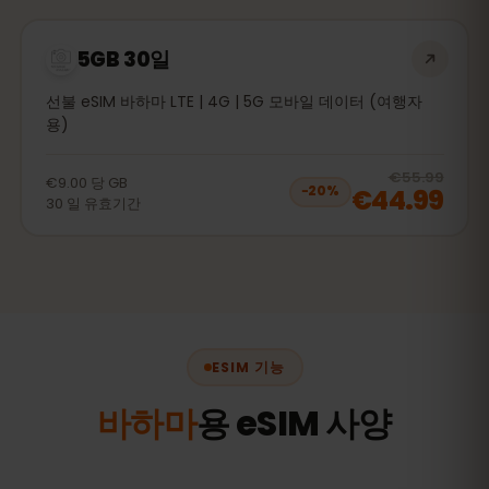
5GB 30일
선불 eSIM 바하마 LTE | 4G | 5G 모바일 데이터 (여행자
용)
20
% 
€55.99
€9.00
당
GB
€44.99
−
20
%
30
일
유효기간
ESIM 기능
바하마
용 eSIM 사양