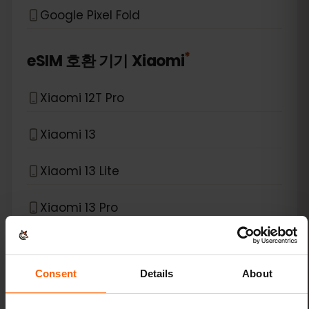
Google Pixel Fold
*
eSIM 호환 기기
Xiaomi
Xiaomi 12T Pro
Xiaomi 13
Xiaomi 13 Lite
Xiaomi 13 Pro
Xiaomi 13T Pro
Consent
Details
About
Xiaomi 14