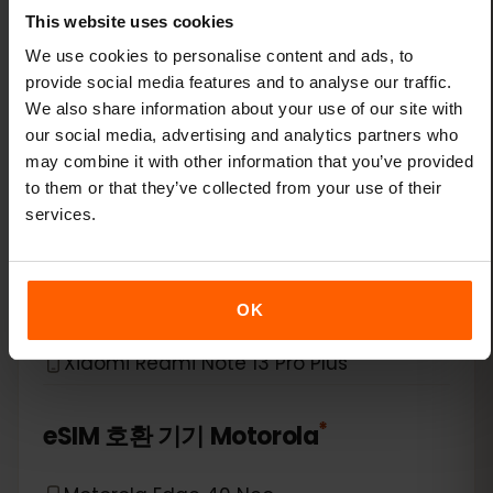
Xiaomi 14 Pro
This website uses cookies
We use cookies to personalise content and ads, to
Xiaomi 14T
provide social media features and to analyse our traffic.
We also share information about your use of our site with
Xiaomi 14T Pro
our social media, advertising and analytics partners who
may combine it with other information that you’ve provided
Xiaomi 15
to them or that they’ve collected from your use of their
services.
Xiaomi Redmi Note 11 Pro 5G
Xiaomi Redmi Note 13 Pro
OK
Xiaomi Redmi Note 13 Pro Plus
*
eSIM 호환 기기
Motorola