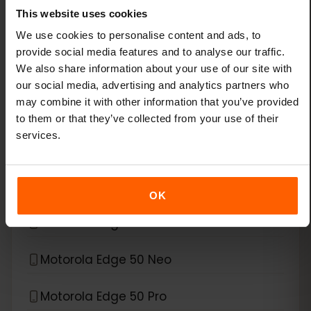
This website uses cookies
Xiaomi Redmi Note 13 Pro Plus
We use cookies to personalise content and ads, to
provide social media features and to analyse our traffic.
We also share information about your use of our site with
*
eSIM 호환 기기
Motorola
our social media, advertising and analytics partners who
may combine it with other information that you’ve provided
Motorola Edge 40 Neo
to them or that they’ve collected from your use of their
services.
Motorola Edge 40 Pro
Motorola Edge 50
OK
Motorola Edge 50 Fusion
Motorola Edge 50 Neo
Motorola Edge 50 Pro