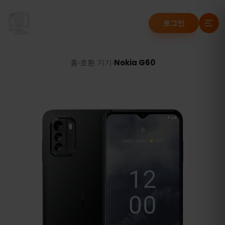
로그인
홈
›
호환 기기
›
Nokia G60