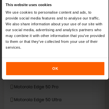
This website uses cookies
*
eSIM 호환 기기
Motorola
We use cookies to personalise content and ads, to
provide social media features and to analyse our traffic.
Motorola Edge 40 Neo
We also share information about your use of our site with
our social media, advertising and analytics partners who
Motorola Edge 40 Pro
may combine it with other information that you’ve provided
to them or that they’ve collected from your use of their
Motorola Edge 50
services.
Motorola Edge 50 Fusion
OK
Motorola Edge 50 Neo
Motorola Edge 50 Pro
Motorola Edge 50 Ultra