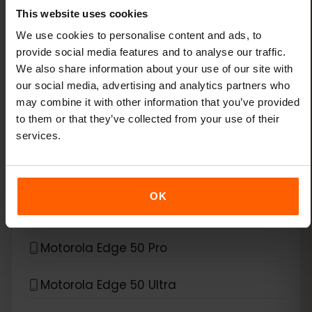
This website uses cookies
*
eSIM 호환 기기
Motorola
We use cookies to personalise content and ads, to
provide social media features and to analyse our traffic.
Motorola Edge 40 Neo
We also share information about your use of our site with
our social media, advertising and analytics partners who
Motorola Edge 40 Pro
may combine it with other information that you’ve provided
to them or that they’ve collected from your use of their
Motorola Edge 50
services.
Motorola Edge 50 Fusion
OK
Motorola Edge 50 Neo
Motorola Edge 50 Pro
Motorola Edge 50 Ultra