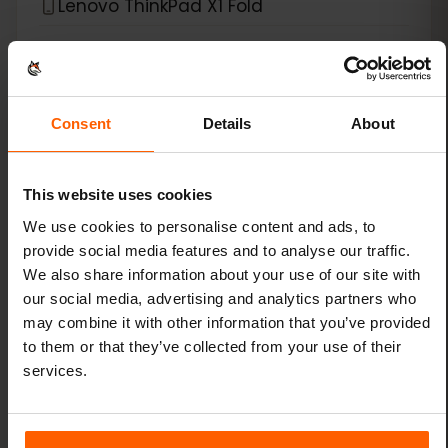
Lenovo ThinkPad X1 Fold
Lenovo ThinkPad X1 Nano
Lenovo ThinkPad X1 Titanium Yoga 2-in-1
Consent
Details
About
Lenovo ThinkPad X12 Detachable
This website uses cookies
*
eSIM 호환 기기
Microsoft
We use cookies to personalise content and ads, to
provide social media features and to analyse our traffic.
We also share information about your use of our site with
Microsoft Surface Duo
our social media, advertising and analytics partners who
may combine it with other information that you’ve provided
Microsoft Surface Duo 2
to them or that they’ve collected from your use of their
services.
Microsoft Surface Go 3
Microsoft Surface Pro 9