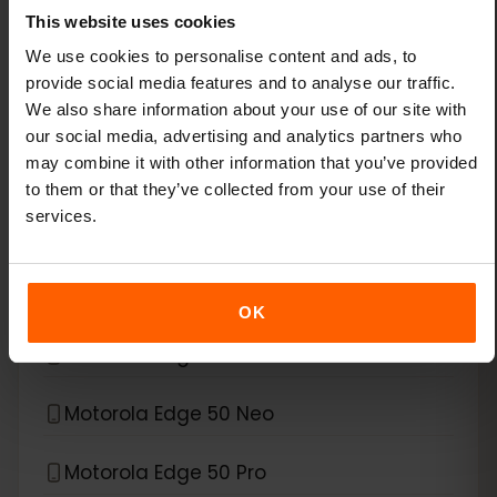
This website uses cookies
Xiaomi Redmi Note 13 Pro Plus
We use cookies to personalise content and ads, to
provide social media features and to analyse our traffic.
*
We also share information about your use of our site with
eSIM 호환 기기
Motorola
our social media, advertising and analytics partners who
may combine it with other information that you’ve provided
Motorola Edge 40 Neo
to them or that they’ve collected from your use of their
services.
Motorola Edge 40 Pro
Motorola Edge 50
OK
Motorola Edge 50 Fusion
Motorola Edge 50 Neo
Motorola Edge 50 Pro