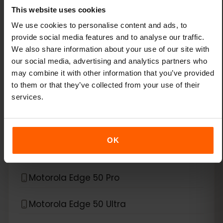
This website uses cookies
*
eSIM 호환 기기
Motorola
We use cookies to personalise content and ads, to
provide social media features and to analyse our traffic.
Motorola Edge 40 Neo
We also share information about your use of our site with
our social media, advertising and analytics partners who
Motorola Edge 40 Pro
may combine it with other information that you’ve provided
to them or that they’ve collected from your use of their
Motorola Edge 50
services.
Motorola Edge 50 Fusion
OK
Motorola Edge 50 Neo
Motorola Edge 50 Pro
Motorola Edge 50 Ultra