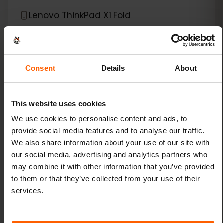
Lenovo ThinkPad X1 Fold
Lenovo ThinkPad X1 Nano
Lenovo ThinkPad X1 Titanium Yoga 2-in-1
Consent
Details
About
Lenovo ThinkPad X12 Detachable
This website uses cookies
We use cookies to personalise content and ads, to
*
eSIM 호환 기기
Microsoft
provide social media features and to analyse our traffic.
We also share information about your use of our site with
Microsoft Surface Duo
our social media, advertising and analytics partners who
may combine it with other information that you’ve provided
to them or that they’ve collected from your use of their
Microsoft Surface Duo 2
services.
Microsoft Surface Go 3