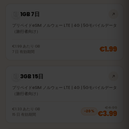
1GB 7日
プリペイドeSIM ノルウェー LTE | 4G | 5Gモバイルデータ
（旅行者向け）
€1.99
あたり
GB
€1.99
7
日
有効期間
3GB 15日
プリペイドeSIM ノルウェー LTE | 4G | 5Gモバイルデータ
（旅行者向け）
20
% 
€4.99
€1.33
あたり
GB
€3.99
−
20
%
15
日
有効期間