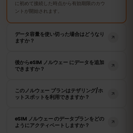
に初めて接続した時点から有効期限のカウ
ントが開始されます。
データ容量を使い切った場合はどうなり
ますか？
データ容量を使い切ると、インターネット
後からeSIM ノルウェー にデータを追加
接続は停止します。eSIMFOXのダッシュボ
できますか？
ードから簡単にデータを追加購入して、引
き続き接続を維持できます。
はい！eSIMを再インストールすることな
このノルウェー プランはテザリング/ホ
く、いつでもデータを追加できます。アカ
ットスポットを利用できますか？
ウントにログインして、必要なデータ量を
選択してください。
はい！テザリングやホットスポットを利用
eSIM ノルウェー のデータプランをどの
して、他のデバイスとインターネット接続
ようにアクティベートしますか？
を共有できます。ただし、速度や接続状況