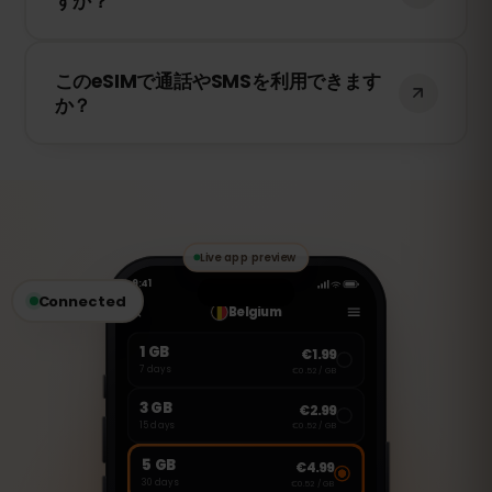
すか？
場合は5Gにも対応しています。快適なイン
ターネット環境をお楽しみください。
いいえ、eSIMは一度アクティベートする
このeSIMで通話やSMSを利用できます
と、1台のデバイスにのみ紐付けられます。
か？
スマートフォンを変更する場合は、新しい
eSIMを購入する必要があります。
いいえ、このeSIMはデータ専用です。ただ
し、WhatsApp、FaceTime、Skype など
のVoIPアプリを使用して通話やメッセージ
の送受信が可能です。