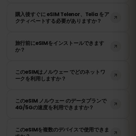
は現地のネットワークプロバイダーに依存
購入後、QRコードを受け取ります。スマー
します。
購入後すぐに eSIM Telenor、Telia をア
トフォンのeSIM設定でQRコードをスキャ
クティベートする必要がありますか？
ンするだけで、すぐに利用できます！物理
SIMカードの交換は不要です。
いいえ！eSIMはいつでもインストールでき
旅行前にeSIMをインストールできます
ます。ただし、Telenor、Telia のネットワ
か？
ークに接続したときにのみ有効期限のカウ
ントが開始されます。
はい！旅行前にeSIMをインストールするこ
このeSIMはノルウェー でどのネットワ
とをおすすめします。ただし、ノルウェー
ークを利用しますか？
に到着するまでネットワークに接続しない
ようにしてください。そうしないと、早期
このeSIMは、ノルウェー で利用可能な最高
に有効期限が開始されてしまいます。
このeSIM ノルウェー のデータプランで
のネットワークに接続します。例えば、
4G/5Gの速度を利用できますか？
Telenor、Telia などが含まれます。
はい！このeSIMは4G/LTEの高速データ通信
このeSIMを複数のデバイスで使用できま
を提供し、ノルウェー で5Gが利用可能な