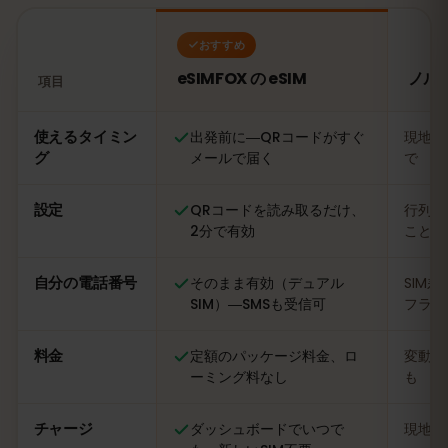
おすすめ
eSIMFOX の eSIM
ノル
項目
比較：eSIMFOX の eSIM とノルウェーの現地SIMカード
使えるタイミン
出発前に―QRコードがすぐ
現地に
グ
メールで届く
で
設定
QRコードを読み取るだけ、
行列に
2分で有効
ことも
自分の電話番号
そのまま有効（デュアル
SIM
SIM）―SMSも受信可
フライ
料金
定額のパッケージ料金、ロ
変動あ
ーミング料なし
も
チャージ
ダッシュボードでいつで
現地の