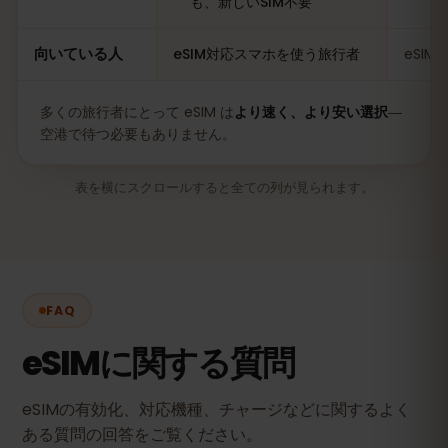
も、新しいSIM不要
向いている人
eSIM対応スマホを使う旅行者
eSI
多くの旅行者にとって eSIM は
より速く、より安い選択
―
空港で待つ必要もありません。
表を横にスクロールすると全ての列が見られます。
FAQ
eSIMに関する質問
eSIMの有効化、対応機種、チャージなどに関するよく
ある質問の回答をご覧ください。