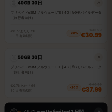
40GB 30日
プリペイドeSIM ノルウェー LTE | 4G | 5Gモバイルデータ
（旅行者向け）
20
% 
€38.99
€0.77
あたり
GB
€30.99
−
20
%
30
日
有効期間
50GB 30日
プリペイドeSIM ノルウェー LTE | 4G | 5Gモバイルデータ
（旅行者向け）
20
% 
€46.99
€0.76
あたり
GB
€37.99
−
20
%
30
日
有効期間
∞
ノルウェー Unlimited 7 日間