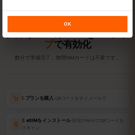
アクティベーション
OK
ノルウェーのeSIMを
3ステッ
プ
で有効化
数分で準備完了。物理SIMカードは不要です。
プランを購入
QRコードをすぐメールで
eSIMをインストール
自宅のWi‑FiでQRコードを
スキャン