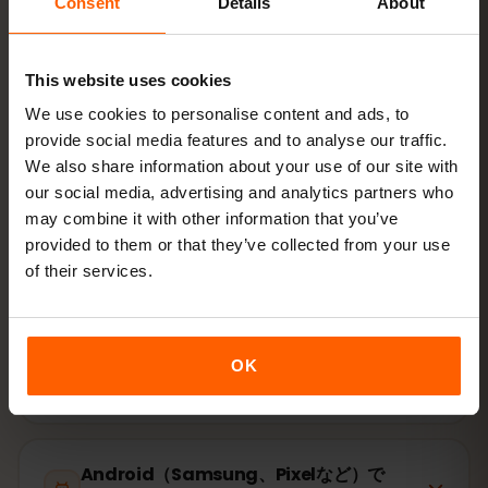
Consent
Details
About
スキャン
This website uses cookies
接続する
コロンビアでデータローミングをオン
We use cookies to personalise content and ads, to
provide social media features and to analyse our traffic.
We also share information about your use of our site with
設定はわずか2分：iPhone
設定 → モバイル通信 → eSIMを追
our social media, advertising and analytics partners who
加
、Android
ネットワークとインターネット → SIM
。プラン
may combine it with other information that you’ve
の有効期間はご購入時ではなく、初回利用時から始まりま
provided to them or that they’ve collected from your use
す。
of their services.
お使いの端末はeSIM対応ですか？ 対応状況を確認
OK
iPhone（iOS）でeSIMを有効化する方法
Android（Samsung、Pixelなど）で