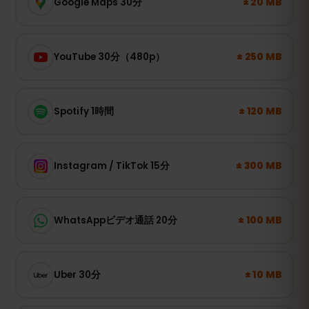
± 20 MB
Google Maps 30分
± 250 MB
YouTube 30分（480p）
± 120 MB
Spotify 1時間
± 300 MB
Instagram / TikTok 15分
± 100 MB
WhatsAppビデオ通話 20分
± 10 MB
Uber 30分