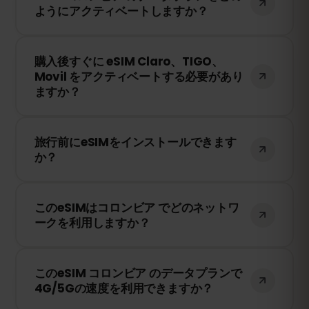
ようにアクティベートしますか？
を共有できます。ただし、速度や接続状況
は現地のネットワークプロバイダーに依存
購入後、QRコードを受け取ります。スマー
します。
購入後すぐに eSIM Claro、TIGO、
トフォンのeSIM設定でQRコードをスキャ
Movil をアクティベートする必要があり
ンするだけで、すぐに利用できます！物理
ますか？
SIMカードの交換は不要です。
いいえ！eSIMはいつでもインストールでき
旅行前にeSIMをインストールできます
ます。ただし、Claro、TIGO、Movil のネッ
か？
トワークに接続したときにのみ有効期限の
カウントが開始されます。
はい！旅行前にeSIMをインストールするこ
このeSIMはコロンビア でどのネットワ
とをおすすめします。ただし、コロンビア
ークを利用しますか？
に到着するまでネットワークに接続しない
ようにしてください。そうしないと、早期
このeSIMは、コロンビア で利用可能な最高
に有効期限が開始されてしまいます。
このeSIM コロンビア のデータプランで
のネットワークに接続します。例えば、
4G/5Gの速度を利用できますか？
Claro、TIGO、Movil などが含まれます。