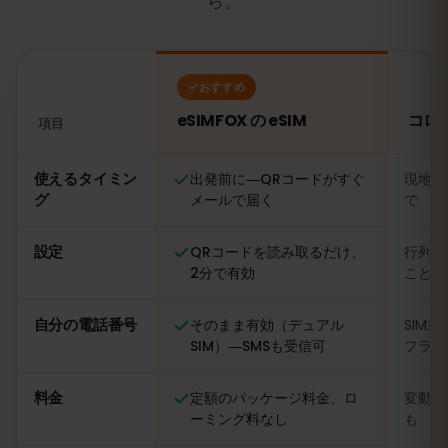
ら。
おすすめ
eSIMFOX の eSIM
コロ
項目
比較：eSIMFOX の eSIM とコロンビアの現地SIMカード
使えるタイミン
出発前に―QRコードがすぐ
現地に
グ
メールで届く
で
設定
QRコードを読み取るだけ、
行列に
2分で有効
ことも
自分の電話番号
そのまま有効（デュアル
SIM
SIM）―SMSも受信可
フライ
料金
定額のパッケージ料金、ロ
変動あ
ーミング料なし
も