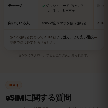
チャージ
ダッシュボードでいつで
現地の
も、新しいSIM不要
向いている人
eSIM対応スマホを使う旅行者
eSI
多くの旅行者にとって eSIM は
より速く、より安い選択
―
空港で待つ必要もありません。
表を横にスクロールすると全ての列が見られます。
FAQ
eSIMに関する質問