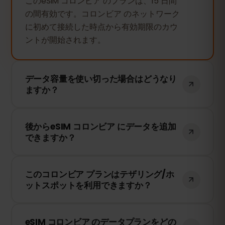
このeSIM コロンビア のプランは、15 日間
の間有効です。コロンビア のネットワーク
に初めて接続した時点から有効期限のカウ
ントが開始されます。
データ容量を使い切った場合はどうなり
ますか？
データ容量を使い切ると、インターネット
後からeSIM コロンビア にデータを追加
接続は停止します。eSIMFOXのダッシュボ
できますか？
ードから簡単にデータを追加購入して、引
き続き接続を維持できます。
はい！eSIMを再インストールすることな
このコロンビア プランはテザリング/ホ
く、いつでもデータを追加できます。アカ
ットスポットを利用できますか？
ウントにログインして、必要なデータ量を
選択してください。
はい！テザリングやホットスポットを利用
eSIM コロンビア のデータプランをどの
して、他のデバイスとインターネット接続