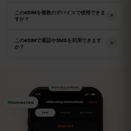
はい！このeSIMは4G/LTEの高速データ通信
このeSIMを複数のデバイスで使用できま
を提供し、コロンビア で5Gが利用可能な
すか？
場合は5Gにも対応しています。快適なイン
ターネット環境をお楽しみください。
いいえ、eSIMは一度アクティベートする
このeSIMで通話やSMSを利用できます
と、1台のデバイスにのみ紐付けられます。
か？
スマートフォンを変更する場合は、新しい
eSIMを購入する必要があります。
いいえ、このeSIMはデータ専用です。ただ
し、WhatsApp、FaceTime、Skype など
のVoIPアプリを使用して通話やメッセージ
の送受信が可能です。